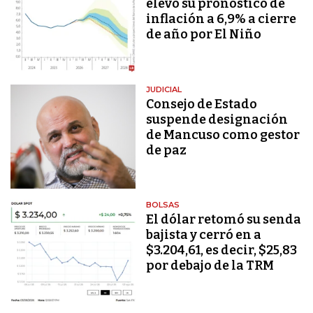
elevó su pronóstico de
inflación a 6,9% a cierre
de año por El Niño
JUDICIAL
Consejo de Estado
suspende designación
de Mancuso como gestor
de paz
BOLSAS
El dólar retomó su senda
bajista y cerró en a
$3.204,61, es decir, $25,83
por debajo de la TRM