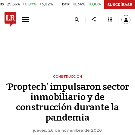
6%
+0,87%
+3,02%
10,34%
+0,10%
+0,98%
$ 416,81
DTF
UVR
SUSCRÍBASE
CONSTRUCCIÓN
‘Proptech’ impulsaron sector
inmobiliario y de
construcción durante la
pandemia
jueves, 26 de noviembre de 2020