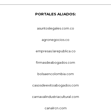
PORTALES ALIADOS:
asuntoslegales.com.co
agronegocios.co
empresas.larepublica.co
firmasdeabogados.com
bolsaencolombia.com
casosdeexitoabogados.com
carnavalindustriacultural.com
canalrcn.com