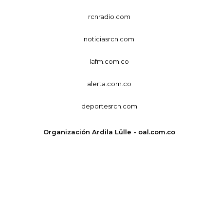
rcnradio.com
noticiasrcn.com
lafm.com.co
alerta.com.co
deportesrcn.com
Organización Ardila Lülle - oal.com.co