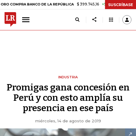
$ 399.745,16
+$ 2.295,71
+0,58%
PRA BANCO DE LA REPÚBLICA
TA
SUSCRÍBASE
INDUSTRIA
Promigas gana concesión en
Perú y con esto amplía su
presencia en ese país
miércoles, 14 de agosto de 2019