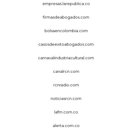
empresas.larepublica.co
firmasdeabogados.com
bolsaencolombia.com
casosdeexitoabogados.com
carnavalindustriacultural.com
canalrcn.com
rcnradio.com
noticiasrcn.com
lafm.com.co
alerta.com.co