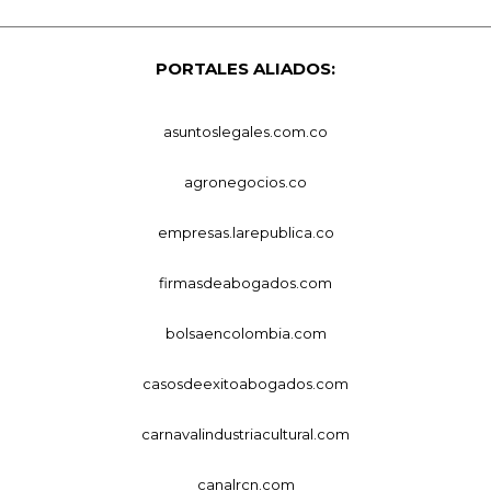
PORTALES ALIADOS:
asuntoslegales.com.co
agronegocios.co
empresas.larepublica.co
firmasdeabogados.com
bolsaencolombia.com
casosdeexitoabogados.com
carnavalindustriacultural.com
canalrcn.com