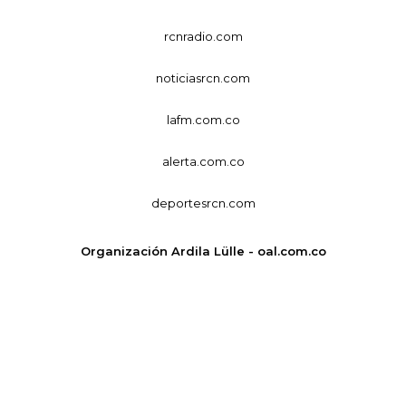
rcnradio.com
noticiasrcn.com
lafm.com.co
alerta.com.co
deportesrcn.com
Organización Ardila Lülle - oal.com.co