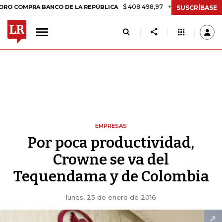
$ 408.498,97
+$ 8.753,81
+2,19%
PRA BANCO DE LA REPÚBLICA
TA
SUSCRÍBASE
EMPRESAS
Por poca productividad,
Crowne se va del
Tequendama y de Colombia
lunes, 25 de enero de 2016