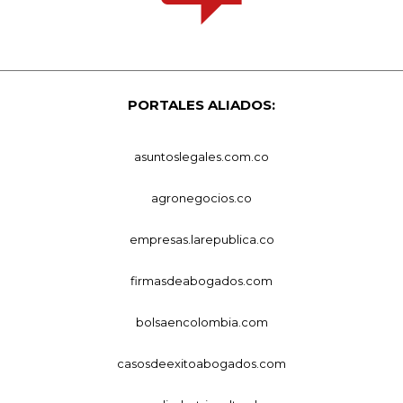
PORTALES ALIADOS:
asuntoslegales.com.co
agronegocios.co
empresas.larepublica.co
firmasdeabogados.com
bolsaencolombia.com
casosdeexitoabogados.com