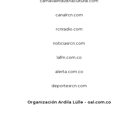
carnavalindustriacultural.com
canalrcn.com
rcnradio.com
noticiasrcn.com
lafm.com.co
alerta.com.co
deportesrcn.com
Organización Ardila Lülle - oal.com.co