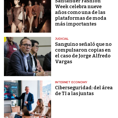
Santander Fashion
Week celebra nueve
años como una de las
plataformas de moda
más importantes
JUDICIAL
Sanguino señaló que no
compulsaron copias en
el caso de Jorge Alfredo
Vargas
INTERNET ECONOMY
Ciberseguridad: del área
de TI a las juntas