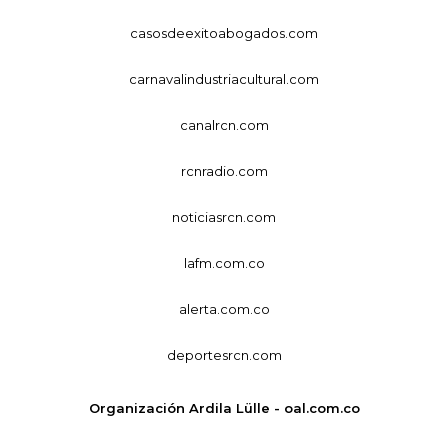
casosdeexitoabogados.com
carnavalindustriacultural.com
canalrcn.com
rcnradio.com
noticiasrcn.com
lafm.com.co
alerta.com.co
deportesrcn.com
Organización Ardila Lülle - oal.com.co