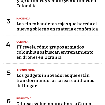
$10,3 billones y vendió $6,6 billones en
Colombia
HACIENDA
3
Las cinco banderas rojas que hereda el
nuevo gobierno en materia económica
UCRANIA
4
FT revela cómo grupos armados
colombianos buscan entrenamiento
en drones en Ucrania
TECNOLOGÍA
5
Los gadgets innovadores que están
transformando las tareas cotidianas
del hogar
INDUSTRIA
6
Odinsa evolucionará ahora a Grupo