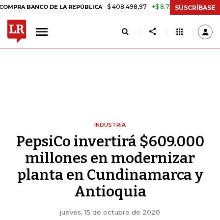
$ 408.498,97
+$ 8.753,81
+2,19%
ANCO DE LA REPÚBLICA
TASA D
SUSCRÍBASE
INDUSTRIA
PepsiCo invertirá $609.000
millones en modernizar
planta en Cundinamarca y
Antioquia
jueves, 15 de octubre de 2020