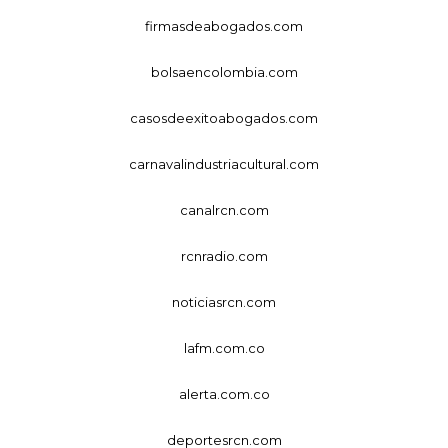
firmasdeabogados.com
bolsaencolombia.com
casosdeexitoabogados.com
carnavalindustriacultural.com
canalrcn.com
rcnradio.com
noticiasrcn.com
lafm.com.co
alerta.com.co
deportesrcn.com