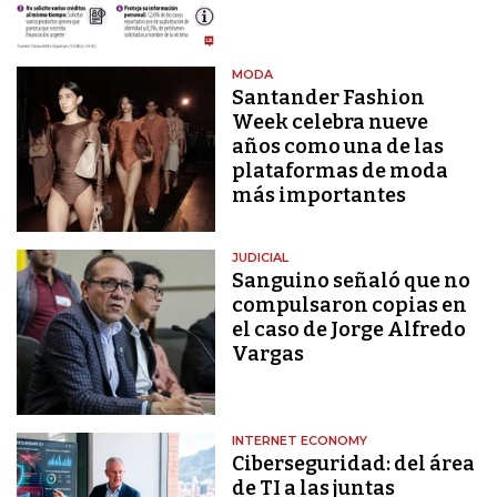
MODA
Santander Fashion
Week celebra nueve
años como una de las
plataformas de moda
más importantes
JUDICIAL
Sanguino señaló que no
compulsaron copias en
el caso de Jorge Alfredo
Vargas
INTERNET ECONOMY
Ciberseguridad: del área
de TI a las juntas