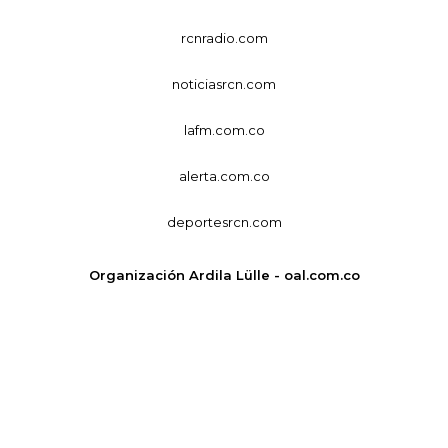
rcnradio.com
noticiasrcn.com
lafm.com.co
alerta.com.co
deportesrcn.com
Organización Ardila Lülle - oal.com.co