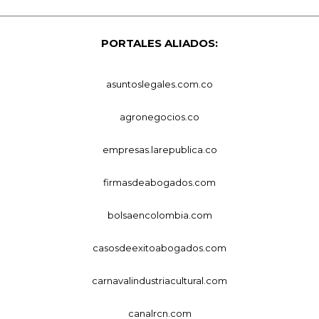
PORTALES ALIADOS:
asuntoslegales.com.co
agronegocios.co
empresas.larepublica.co
firmasdeabogados.com
bolsaencolombia.com
casosdeexitoabogados.com
carnavalindustriacultural.com
canalrcn.com