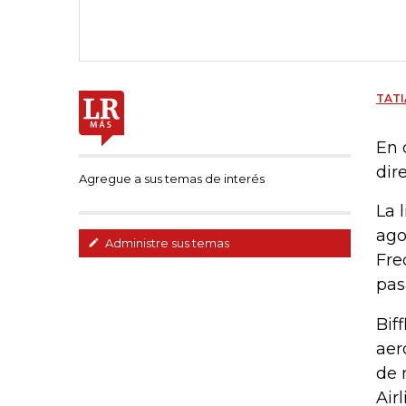
TATI
En 
dir
Agregue a sus temas de interés
La 
ago
Administre sus temas
Fre
pas
Bif
aer
de 
Airl