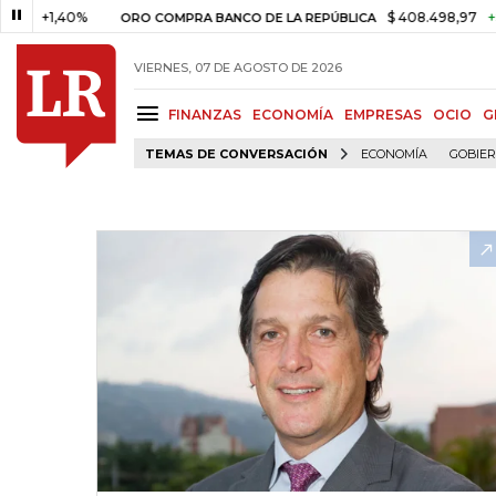
,40%
$ 408.498,97
+$ 8.753,8
ORO COMPRA BANCO DE LA REPÚBLICA
VIERNES, 07 DE AGOSTO DE 2026
FINANZAS
ECONOMÍA
EMPRESAS
OCIO
G
TEMAS DE CONVERSACIÓN
ECONOMÍA
GOBIE