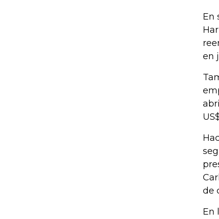
En 
Har
ree
en 
Tam
emp
abr
US$
Hac
seg
pre
Car
de 
En 