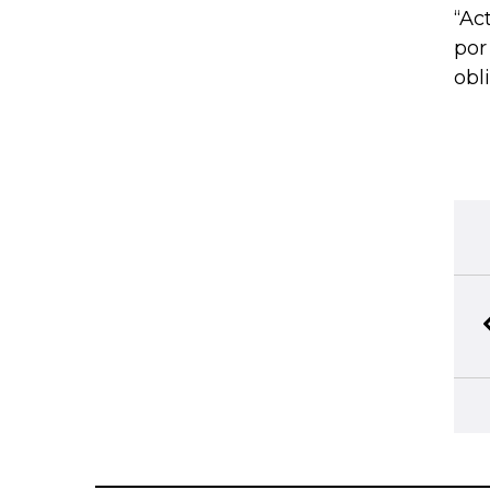
“Ac
por
obl