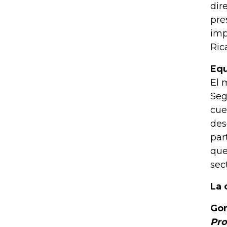
dir
pre
imp
Ric
Equ
El 
Seg
cue
des
par
que
sec
La 
Gon
Pro