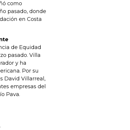
eñó como
 año pasado, donde
idación en Costa
nte
encia de Equidad
zo pasado. Villa
rador y ha
ericana. Por su
s David Villarreal,
ntes empresas del
ío Pava.