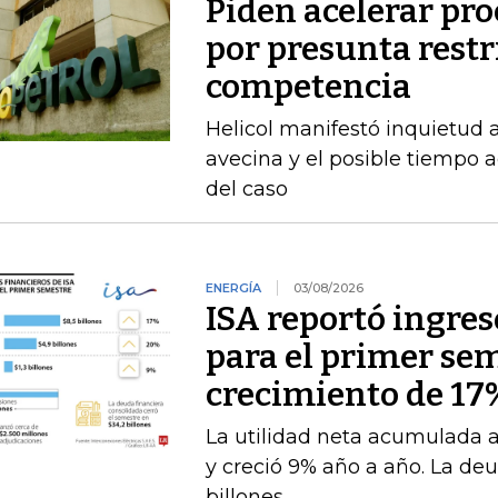
Piden acelerar pro
por presunta restri
competencia
Helicol manifestó inquietud 
avecina y el posible tiempo a
del caso
ENERGÍA
03/08/2026
ISA reportó ingres
para el primer se
crecimiento de 17
La utilidad neta acumulada a 
y creció 9% año a año. La deu
billones