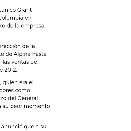
tánico Grant
 Colombia en
iro de la empresa
rección de la
te de Alpina hasta
 las ventas de
e 2012.
 quien era el
abores como
azo del General
en su peor momento
o anunció que a su