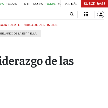
SUSCRÍBASE
02%
10,34%
+0,10%
+0,98%
$ 416,91
+$ 0,05
+0,01%
DTF
UVR
VER MÁS
CAJA FUERTE
INDICADORES
INSIDE
BELARDO DE LA ESPRIELLA
iderazgo de las