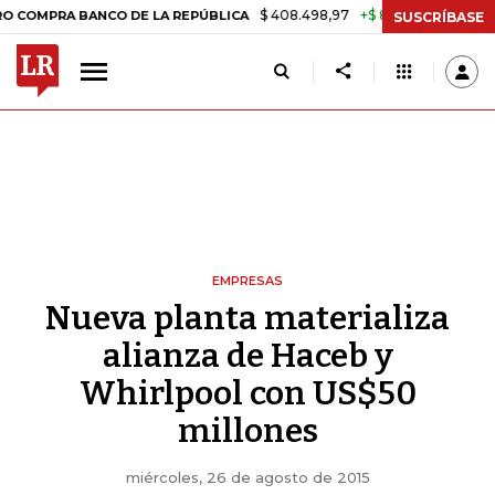
$ 408.498,97
+$ 8.753,81
+2,19%
RA BANCO DE LA REPÚBLICA
TA
SUSCRÍBASE
EMPRESAS
Nueva planta materializa
alianza de Haceb y
Whirlpool con US$50
millones
miércoles, 26 de agosto de 2015