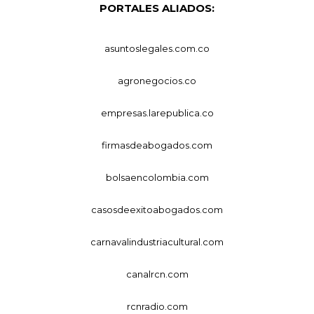
PORTALES ALIADOS:
asuntoslegales.com.co
agronegocios.co
empresas.larepublica.co
firmasdeabogados.com
bolsaencolombia.com
casosdeexitoabogados.com
carnavalindustriacultural.com
canalrcn.com
rcnradio.com