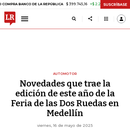
$ 399.745,16
+$ 2.295,71
+0,58%
ANCO DE LA REPÚBLICA
TASA DE
SUSCRÍBASE
AUTOMOTOR
Novedades que trae la
edición de este año de la
Feria de las Dos Ruedas en
Medellín
viernes, 16 de mayo de 2025