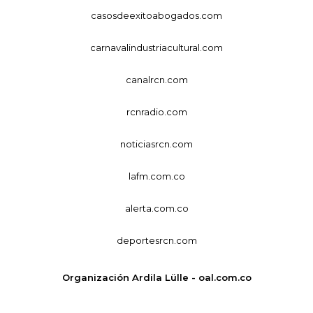
casosdeexitoabogados.com
carnavalindustriacultural.com
canalrcn.com
rcnradio.com
noticiasrcn.com
lafm.com.co
alerta.com.co
deportesrcn.com
Organización Ardila Lülle - oal.com.co