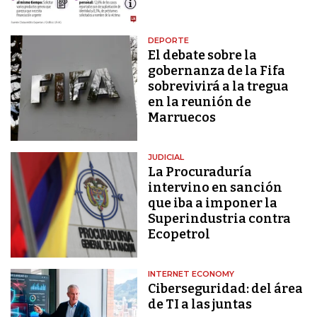
DEPORTE
El debate sobre la
gobernanza de la Fifa
sobrevivirá a la tregua
en la reunión de
Marruecos
JUDICIAL
La Procuraduría
intervino en sanción
que iba a imponer la
Superindustria contra
Ecopetrol
INTERNET ECONOMY
Ciberseguridad: del área
de TI a las juntas