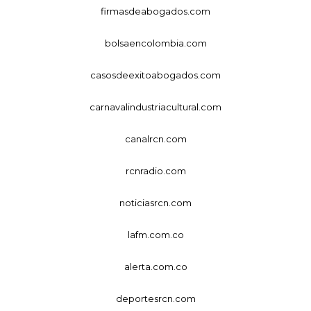
firmasdeabogados.com
bolsaencolombia.com
casosdeexitoabogados.com
carnavalindustriacultural.com
canalrcn.com
rcnradio.com
noticiasrcn.com
lafm.com.co
alerta.com.co
deportesrcn.com