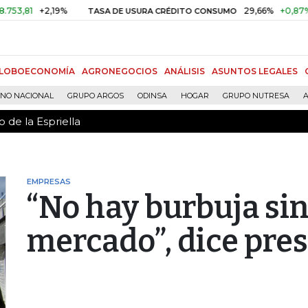
 de la Espriella
+2,19%
29,66%
+0,87%
+3,02
TASA DE USURA CRÉDITO CONSUMO
LOBOECONOMÍA
AGRONEGOCIOS
ANÁLISIS
ASUNTOS LEGALES
RNO NACIONAL
GRUPO ARGOS
ODINSA
HOGAR
GRUPO NUTRESA
A
 de la Espriella
EMPRESAS
“No hay burbuja sin
mercado”, dice pre