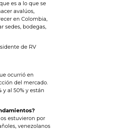
que es a lo que se
acer avalúos,
recer en Colombia,
ar sedes, bodegas,
esidente de RV
ue ocurrió en
cción del mercado.
% y al 50% y están
rendamientos?
os estuvieron por
añoles, venezolanos