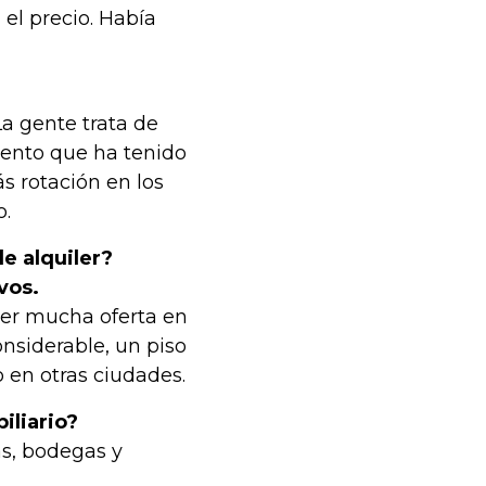
el precio. Había
a gente trata de
iento que ha tenido
s rotación en los
o.
e alquiler?
vos.
ber mucha oferta en
onsiderable, un piso
 en otras ciudades.
iliario?
as, bodegas y