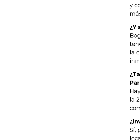
y c
más
¿Y 
Bog
ten
la 
inm
¿Ta
Par
Hay
la 
com
¿In
Sí,
loc