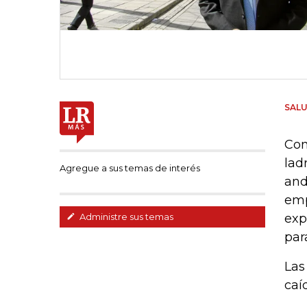
SAL
Con
lad
Agregue a sus temas de interés
and
emp
exp
Administre sus temas
par
Las
caí