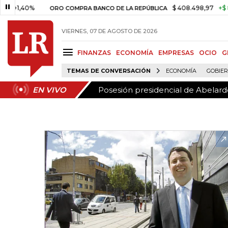
Posesión presidencial de Abelardo
EN VIVO
40%
$ 408.498,97
+$ 8.753,81
ORO COMPRA BANCO DE LA REPÚBLICA
VIERNES, 07 DE AGOSTO DE 2026
FINANZAS
ECONOMÍA
EMPRESAS
OCIO
G
TEMAS DE CONVERSACIÓN
ECONOMÍA
GOBIE
Posesión presidencial de Abelardo
EN VIVO