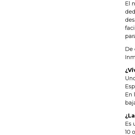
El 
ded
des
fac
par
De 
Inm
¿Vi
Uno
Esp
En 
baj
¿La
Es 
10 