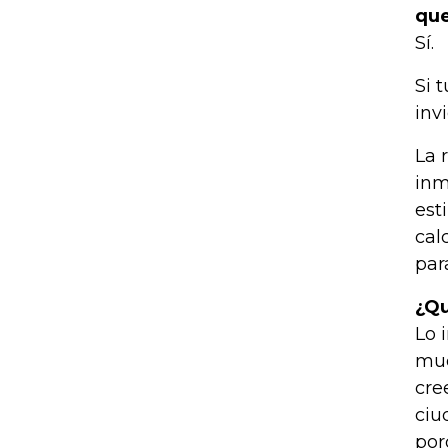
que
Sí.
Si 
inv
La 
inm
est
cal
par
¿Qu
Lo 
muc
cre
ciu
por