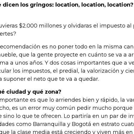
 dicen los gringos: location, location, location?
tuvieras $2.000 millones y olvidaras el impuesto a
iertes?
recomendación es no poner todo en la misma cana
ueble, que la gente proyecte en cuánto se va a ar
ima a unos años. Y dos cosas importantes que a 
cular los impuestos, el predial, la valorización y ci
a suponer el neto que te va a quedar.
é ciudad y qué zona?
importante es que lo arriendes bien y rápido, la v
ho, es un error muy común pedir mucho porque n
e sino lo que te ofrecen. Lo partiría en un par de i
dades como Barranquilla y Bogotá en estrato cuatro
que la clase media está creciendo y viven más en a