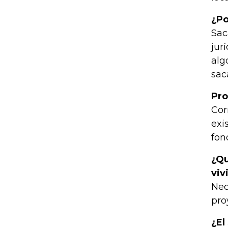
¿Po
Sac
jur
alg
sac
Pro
Corr
exi
fon
¿Qu
viv
Nec
pro
¿El