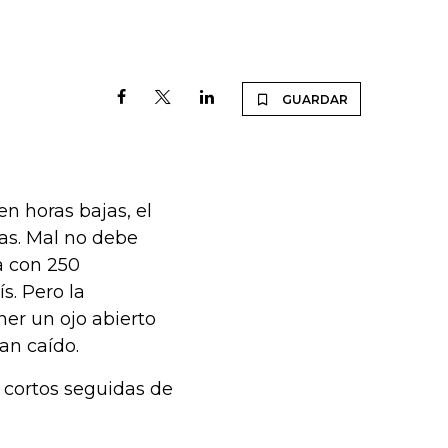
GUARDAR
n horas bajas, el
stas. Mal no debe
a con 250
s. Pero la
er un ojo abierto
an caído.
s cortos seguidas de