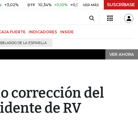
SUSCRÍBASE
VER AHORA
%
10,34%
+0,10%
+0,98%
$ 416,91
+$ 0,05
+0,01%
DTF
UVR
VER MÁS
CAJA FUERTE
INDICADORES
INSIDE
BELARDO DE LA ESPRIELLA
VER AHORA
o corrección del
sidente de RV