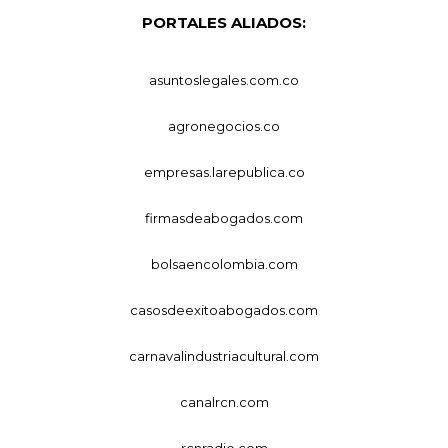
PORTALES ALIADOS:
asuntoslegales.com.co
agronegocios.co
empresas.larepublica.co
firmasdeabogados.com
bolsaencolombia.com
casosdeexitoabogados.com
carnavalindustriacultural.com
canalrcn.com
rcnradio.com