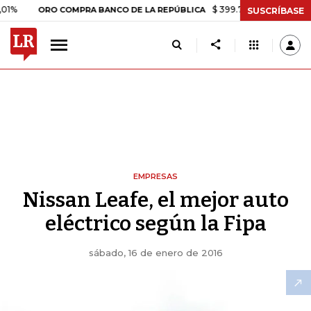
$ 399.745,16
+$ 2.295,71
+0,5
ORO COMPRA BANCO DE LA REPÚBLICA
SUSCRÍBASE
EMPRESAS
Nissan Leafe, el mejor auto
eléctrico según la Fipa
sábado, 16 de enero de 2016