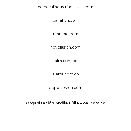
carnavalindustriacultural.com
canalrcn.com
rcnradio.com
noticiasrcn.com
lafm.com.co
alerta.com.co
deportesrcn.com
Organización Ardila Lülle - oal.com.co