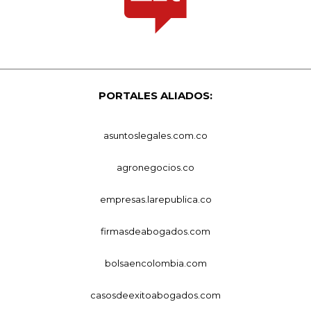
PORTALES ALIADOS:
asuntoslegales.com.co
agronegocios.co
empresas.larepublica.co
firmasdeabogados.com
bolsaencolombia.com
casosdeexitoabogados.com