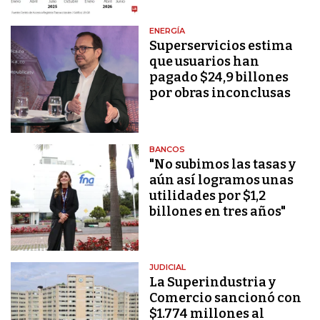
ENERGÍA
Superservicios estima
que usuarios han
pagado $24,9 billones
por obras inconclusas
BANCOS
"No subimos las tasas y
aún así logramos unas
utilidades por $1,2
billones en tres años"
JUDICIAL
La Superindustria y
Comercio sancionó con
$1.774 millones al