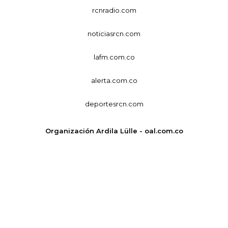
rcnradio.com
noticiasrcn.com
lafm.com.co
alerta.com.co
deportesrcn.com
Organización Ardila Lülle - oal.com.co