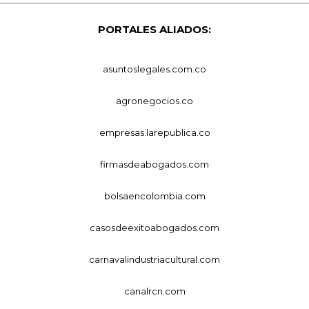
PORTALES ALIADOS:
asuntoslegales.com.co
agronegocios.co
empresas.larepublica.co
firmasdeabogados.com
bolsaencolombia.com
casosdeexitoabogados.com
carnavalindustriacultural.com
canalrcn.com