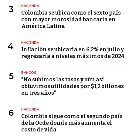
HACIENDA
3
Colombia se ubica como el sexto país
con mayor morosidad bancaria en
América Latina
HACIENDA
4
Inflación se ubicaría en 6,2% en julio y
regresaría a niveles máximos de 2024
BANCOS
5
"No subimos las tasas y aún así
obtuvimos utilidades por $1,2 billones
en tres años"
HACIENDA
6
Colombia sigue como el segundo país
de la Ocde donde más aumenta el
costo de vida