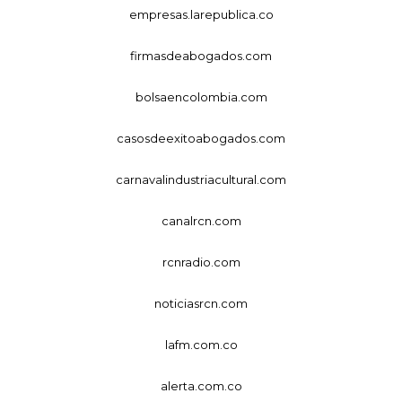
empresas.larepublica.co
firmasdeabogados.com
bolsaencolombia.com
casosdeexitoabogados.com
carnavalindustriacultural.com
canalrcn.com
rcnradio.com
noticiasrcn.com
lafm.com.co
alerta.com.co