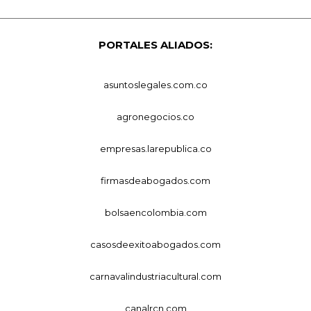
PORTALES ALIADOS:
asuntoslegales.com.co
agronegocios.co
empresas.larepublica.co
firmasdeabogados.com
bolsaencolombia.com
casosdeexitoabogados.com
carnavalindustriacultural.com
canalrcn.com