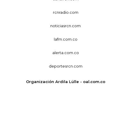
rcnradio.com
noticiasrcn.com
lafm.com.co
alerta.com.co
deportesrcn.com
Organización Ardila Lülle - oal.com.co