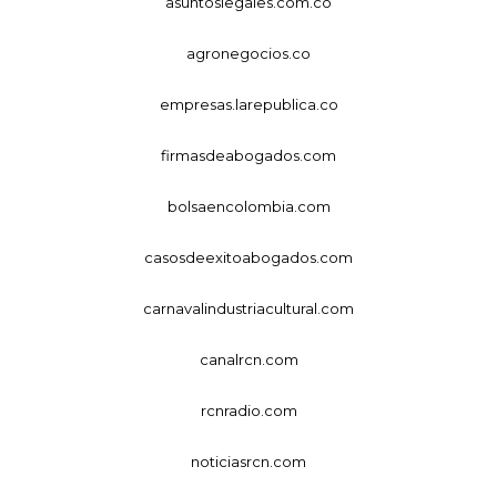
asuntoslegales.com.co
agronegocios.co
empresas.larepublica.co
firmasdeabogados.com
bolsaencolombia.com
casosdeexitoabogados.com
carnavalindustriacultural.com
canalrcn.com
rcnradio.com
noticiasrcn.com