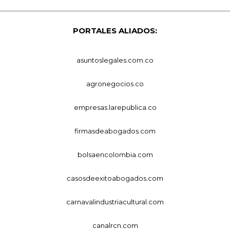
PORTALES ALIADOS:
asuntoslegales.com.co
agronegocios.co
empresas.larepublica.co
firmasdeabogados.com
bolsaencolombia.com
casosdeexitoabogados.com
carnavalindustriacultural.com
canalrcn.com