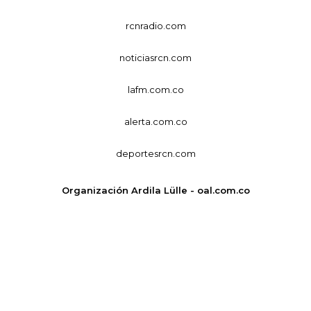
rcnradio.com
noticiasrcn.com
lafm.com.co
alerta.com.co
deportesrcn.com
Organización Ardila Lülle - oal.com.co