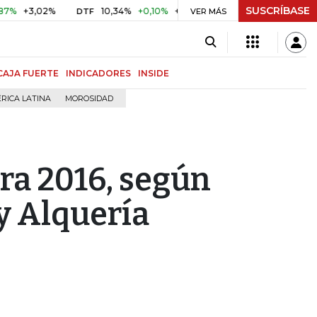
SUSCRÍBASE
3,02%
10,34%
+0,10%
+0,98%
$ 416,86
+$ 0,05
+0,
DTF
VER MÁS
UVR
CAJA FUERTE
INDICADORES
INSIDE
RICA LATINA
MOROSIDAD
ra 2016, según
 y Alquería