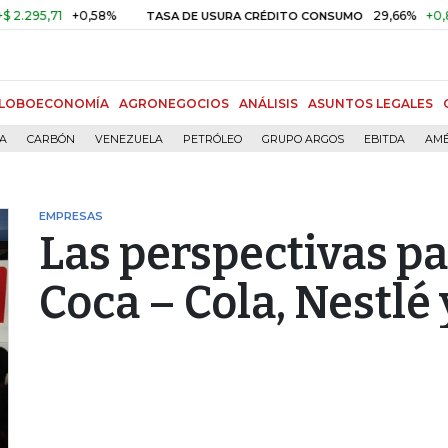
5,71
+0,58%
29,66%
+0,87%
+
TASA DE USURA CRÉDITO CONSUMO
LOBOECONOMÍA
AGRONEGOCIOS
ANÁLISIS
ASUNTOS LEGALES
ÍA
CARBÓN
VENEZUELA
PETRÓLEO
GRUPO ARGOS
EBITDA
AMÉ
EMPRESAS
Las perspectivas pa
Coca – Cola, Nestlé