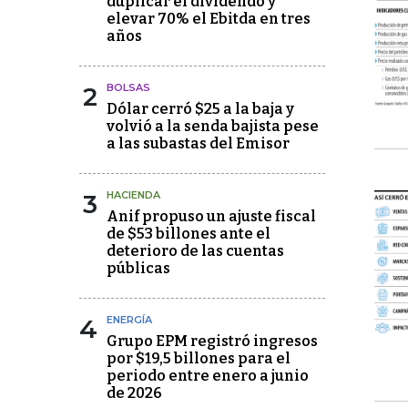
duplicar el dividendo y
elevar 70% el Ebitda en tres
años
2
BOLSAS
Dólar cerró $25 a la baja y
volvió a la senda bajista pese
a las subastas del Emisor
3
HACIENDA
Anif propuso un ajuste fiscal
de $53 billones ante el
deterioro de las cuentas
públicas
4
ENERGÍA
Grupo EPM registró ingresos
por $19,5 billones para el
periodo entre enero a junio
de 2026