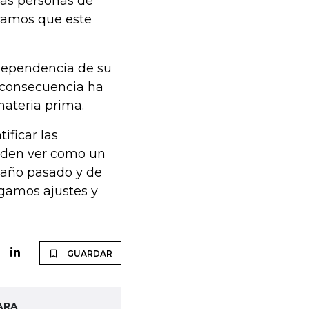
las personas de
ramos que este
 dependencia de su
 consecuencia ha
ateria prima.
ificar las
ueden ver como un
l año pasado y de
agamos ajustes y
GUARDAR
ARA