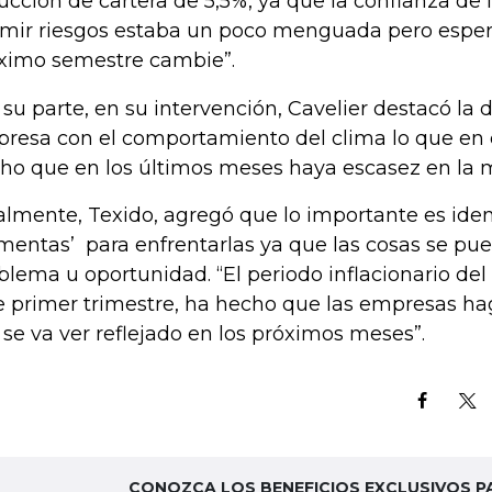
ucción de cartera de 5,5%, ya que la confianza de 
mir riesgos estaba un poco menguada pero espe
ximo semestre cambie”.
 su parte, en su intervención, Cavelier destacó la
resa con el comportamiento del clima lo que en
ho que en los últimos meses haya escasez en la m
almente, Texido, agregó que lo importante es ident
rmentas’ para enfrentarlas ya que las cosas se p
blema u oportunidad. “El periodo inflacionario de
e primer trimestre, ha hecho que las empresas h
 se va ver reflejado en los próximos meses”.
CONOZCA LOS BENEFICIOS EXCLUSIVOS P