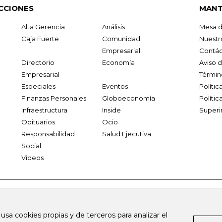
CCIONES
MANT
Alta Gerencia
Análisis
Mesa d
Caja Fuerte
Comunidad
Nuestr
Empresarial
Contác
Directorio
Economía
Aviso 
Empresarial
Términ
Especiales
Eventos
Políti
Finanzas Personales
Globoeconomía
Polític
Infraestructura
Inside
Superi
Obituarios
Ocio
Responsabilidad
Salud Ejecutiva
Social
Videos
.larepublica.co
firmasdeabogados.com
bolsaencolombia.com
 usa cookies propias y de terceros para analizar el