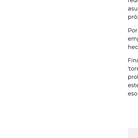
red
asu
pró
Por
emp
hec
Fin
‘to
pro
est
eso