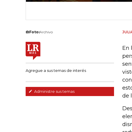
Foto:
Archivo
JULI
En 
per
sen
Agregue a sus temas de interés
vis
con
est
Administre sus temas
de 
Des
ele
dis