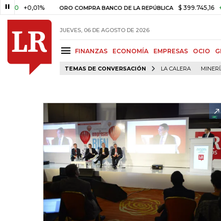
+0,01%
$ 399.745,16
+$ 2.29
ORO COMPRA BANCO DE LA REPÚBLICA
JUEVES, 06 DE AGOSTO DE 2026
FINANZAS
ECONOMÍA
EMPRESAS
OCIO
G
TEMAS DE CONVERSACIÓN
LA CALERA
MINER