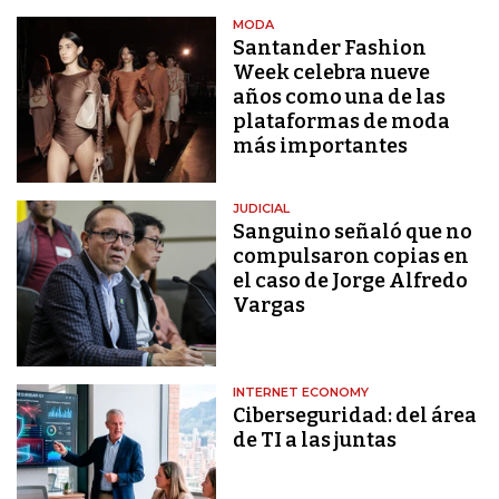
MODA
Santander Fashion
Week celebra nueve
años como una de las
plataformas de moda
más importantes
JUDICIAL
Sanguino señaló que no
compulsaron copias en
el caso de Jorge Alfredo
Vargas
INTERNET ECONOMY
Ciberseguridad: del área
de TI a las juntas