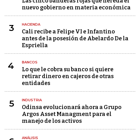
Las cinco banderas rojas que hereda el
nuevo gobierno en materia económica
HACIENDA
3
Cali recibe a Felipe VI e Infantino
antes de la posesión de Abelardo De la
Espriella
BANCOS
4
Lo que le cobra su banco si quiere
retirar dinero en cajeros de otras
entidades
INDUSTRIA
5
Odinsa evolucionará ahora a Grupo
Argos Asset Managment para el
manejo de los activos
ANÁLISIS