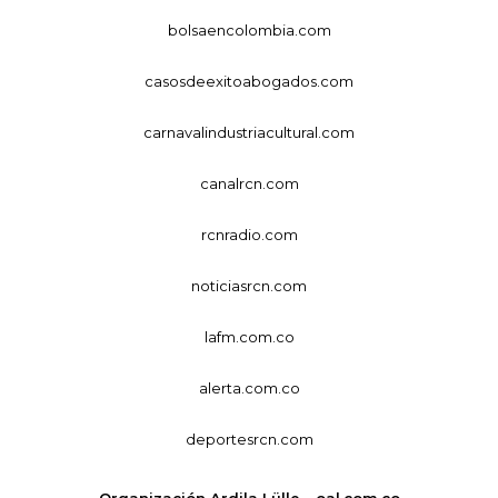
bolsaencolombia.com
casosdeexitoabogados.com
carnavalindustriacultural.com
canalrcn.com
rcnradio.com
noticiasrcn.com
lafm.com.co
alerta.com.co
deportesrcn.com
Organización Ardila Lülle - oal.com.co