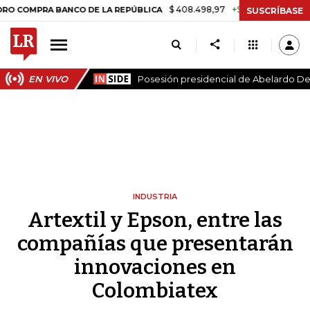
$ 408.498,97
+$ 8.753,81
+2,19%
RA BANCO DE LA REPÚBLICA
TAS
SUSCRÍBASE
EN VIVO
Posesión presidencial de Abelardo De 
INDUSTRIA
Artextil y Epson, entre las
compañías que presentarán
innovaciones en
Colombiatex