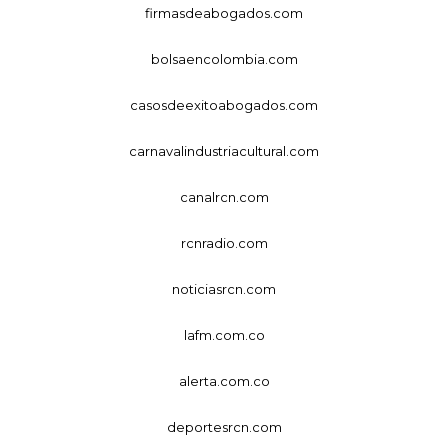
firmasdeabogados.com
bolsaencolombia.com
casosdeexitoabogados.com
carnavalindustriacultural.com
canalrcn.com
rcnradio.com
noticiasrcn.com
lafm.com.co
alerta.com.co
deportesrcn.com