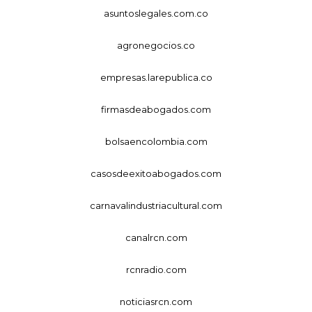
asuntoslegales.com.co
agronegocios.co
empresas.larepublica.co
firmasdeabogados.com
bolsaencolombia.com
casosdeexitoabogados.com
carnavalindustriacultural.com
canalrcn.com
rcnradio.com
noticiasrcn.com