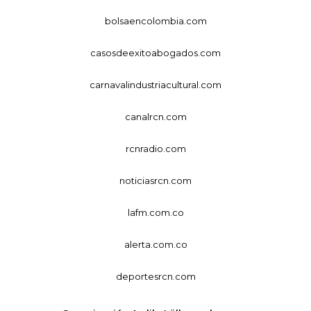
bolsaencolombia.com
casosdeexitoabogados.com
carnavalindustriacultural.com
canalrcn.com
rcnradio.com
noticiasrcn.com
lafm.com.co
alerta.com.co
deportesrcn.com