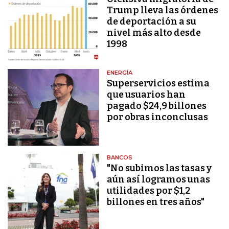
Trump lleva las órdenes
de deportación a su
nivel más alto desde
1998
ENERGÍA
Superservicios estima
que usuarios han
pagado $24,9 billones
por obras inconclusas
BANCOS
"No subimos las tasas y
aún así logramos unas
utilidades por $1,2
billones en tres años"