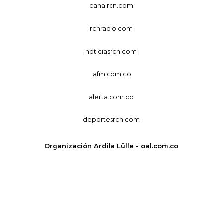
canalrcn.com
rcnradio.com
noticiasrcn.com
lafm.com.co
alerta.com.co
deportesrcn.com
Organización Ardila Lülle - oal.com.co