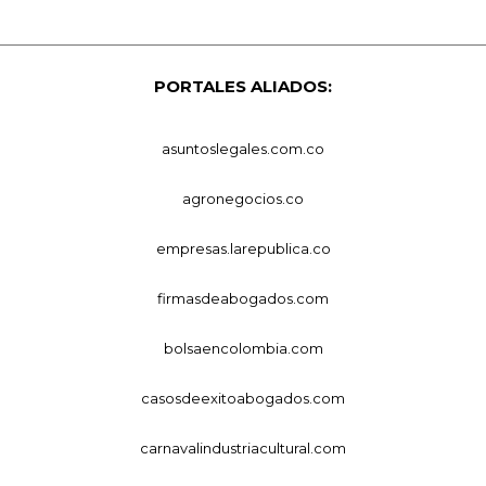
PORTALES ALIADOS:
asuntoslegales.com.co
agronegocios.co
empresas.larepublica.co
firmasdeabogados.com
bolsaencolombia.com
casosdeexitoabogados.com
carnavalindustriacultural.com