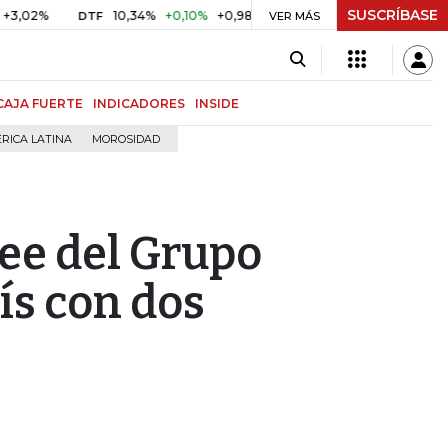
SUSCRÍBASE
%
10,34%
+0,10%
+0,98%
$ 416,86
+$ 0,05
+0,01%
DTF
UVR
VER MÁS
CAJA FUERTE
INDICADORES
INSIDE
RICA LATINA
MOROSIDAD
ee del Grupo
aís con dos