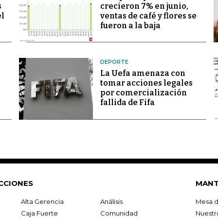
s
crecieron 7% en junio,
el
ventas de café y flores se
fueron a la baja
DEPORTE
La Uefa amenaza con
tomar acciones legales
por comercialización
fallida de Fifa
CCIONES
MANT
Alta Gerencia
Análisis
Mesa d
Caja Fuerte
Comunidad
Nuestr