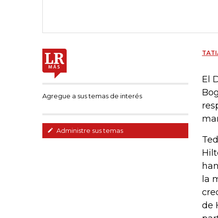
TATI
El 
Bog
Agregue a sus temas de interés
res
mar
Administre sus temas
Ted
Hil
han
la 
cre
de 