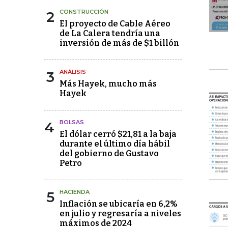
2
CONSTRUCCIÓN
El proyecto de Cable Aéreo
de La Calera tendría una
inversión de más de $1 billón
3
ANÁLISIS
Más Hayek, mucho más
Hayek
4
BOLSAS
El dólar cerró $21,81 a la baja
durante el último día hábil
del gobierno de Gustavo
Petro
5
HACIENDA
Inflación se ubicaría en 6,2%
en julio y regresaría a niveles
máximos de 2024