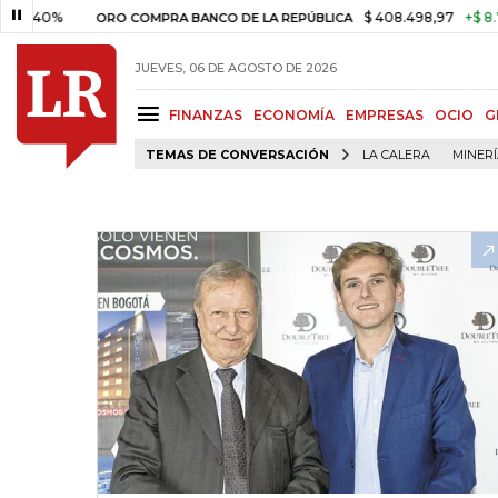
40%
$ 408.498,97
+$ 8.753,81
ORO COMPRA BANCO DE LA REPÚBLICA
JUEVES, 06 DE AGOSTO DE 2026
FINANZAS
ECONOMÍA
EMPRESAS
OCIO
G
TEMAS DE CONVERSACIÓN
LA CALERA
MINER