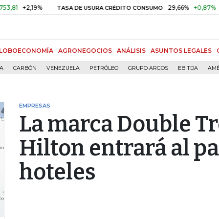
+2,19%
29,66%
+0,87%
+3,02
TASA DE USURA CRÉDITO CONSUMO
LOBOECONOMÍA
AGRONEGOCIOS
ANÁLISIS
ASUNTOS LEGALES
ÍA
CARBÓN
VENEZUELA
PETRÓLEO
GRUPO ARGOS
EBITDA
AMÉ
EMPRESAS
La marca Double Tr
Hilton entrará al p
hoteles