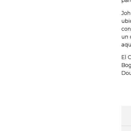
par
Joh
ubi
con
un 
aqu
El 
Bog
Dou