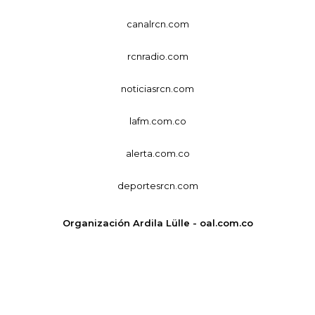
canalrcn.com
rcnradio.com
noticiasrcn.com
lafm.com.co
alerta.com.co
deportesrcn.com
Organización Ardila Lülle - oal.com.co