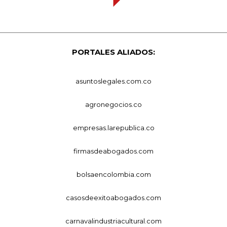
PORTALES ALIADOS:
asuntoslegales.com.co
agronegocios.co
empresas.larepublica.co
firmasdeabogados.com
bolsaencolombia.com
casosdeexitoabogados.com
carnavalindustriacultural.com