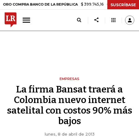
$ 399.745,16
+$ 2.295,71
+0,58%
MPRA BANCO DE LA REPÚBLICA
T
SUSCRÍBASE
EMPRESAS
La firma Bansat traerá a
Colombia nuevo internet
satelital con costos 90% más
bajos
lunes, 8 de abril de 2013