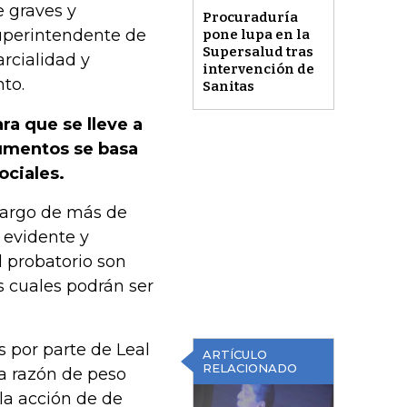
 graves y
Procuraduría
Superintendente de
pone lupa en la
Supersalud tras
arcialidad y
intervención de
nto.
Sanitas
ra que se lleve a
gumentos se basa
ociales.
 largo de más de
u evidente y
l probatorio son
s cuales podrán ser
 por parte de Leal
ARTÍCULO
RELACIONADO
a razón de peso
la acción de de