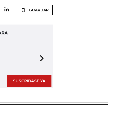
GUARDAR
ARA
Next slide
SUSCRÍBASE YA