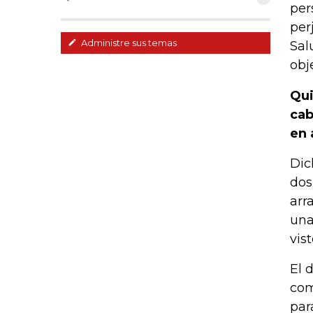
per
per
Administre sus temas
Sal
obj
Qui
cab
en 
Dic
dos
arr
una
vis
El 
com
par