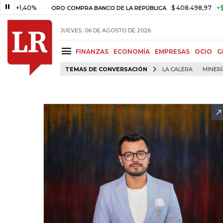
40%
$ 408.498,97
+$ 8.753,8
ORO COMPRA BANCO DE LA REPÚBLICA
JUEVES, 06 DE AGOSTO DE 2026
FINANZAS
ECONOMÍA
EMPRESAS
OCIO
G
TEMAS DE CONVERSACIÓN
LA CALERA
MINER