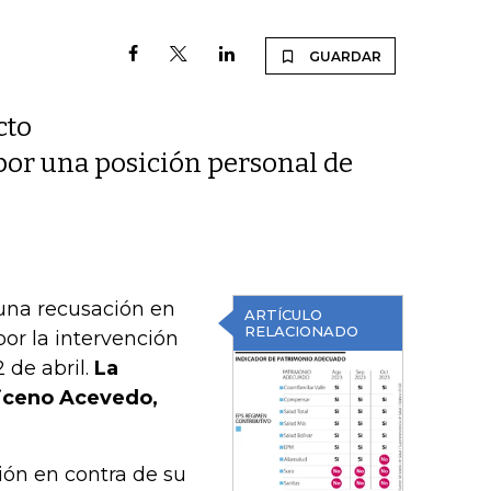
GUARDAR
cto
 por una posición personal de
una recusación en
ARTÍCULO
RELACIONADO
por la intervención
 de abril.
La
uiceno Acevedo,
ción en contra de su