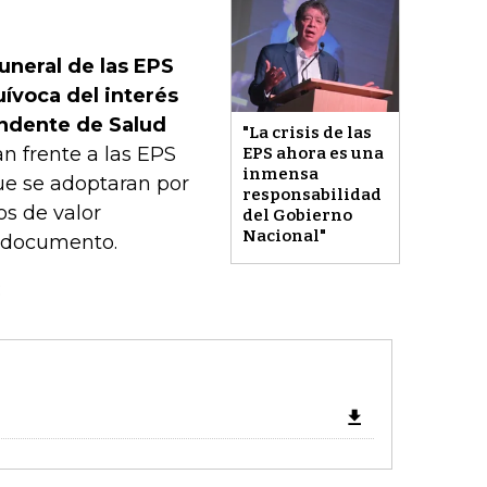
uneral de las EPS
uívoca del interés
endente de Salud
"La crisis de las
n frente a las EPS
EPS ahora es una
inmensa
que se adoptaran por
responsabilidad
os de valor
del Gobierno
Nacional"
l documento.
: