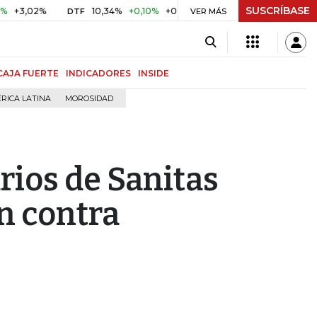
SUSCRÍBASE
2%
10,34%
+0,10%
+0,98%
$ 416,91
+$ 0,05
+0,01%
DTF
UVR
VER MÁS
CAJA FUERTE
INDICADORES
INSIDE
RICA LATINA
MOROSIDAD
rios de Sanitas
n contra