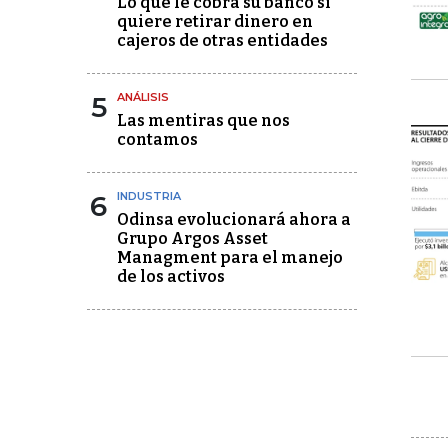
Lo que le cobra su banco si
quiere retirar dinero en
cajeros de otras entidades
5
ANÁLISIS
Las mentiras que nos
contamos
6
INDUSTRIA
Odinsa evolucionará ahora a
Grupo Argos Asset
Managment para el manejo
de los activos