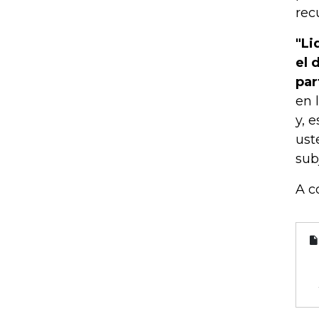
rec
"Li
el 
par
en 
y, 
ust
sub
A c