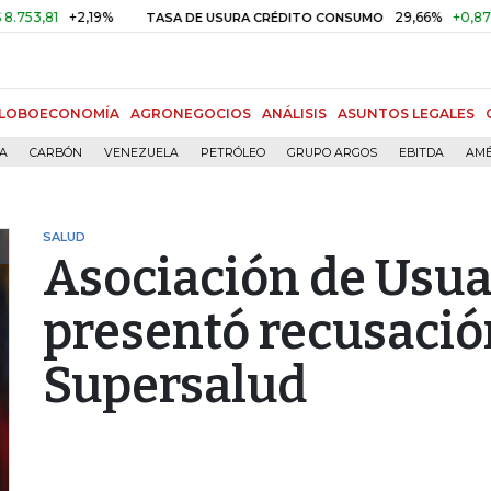
1
+2,19%
29,66%
+0,87%
+3,0
TASA DE USURA CRÉDITO CONSUMO
LOBOECONOMÍA
AGRONEGOCIOS
ANÁLISIS
ASUNTOS LEGALES
ÍA
CARBÓN
VENEZUELA
PETRÓLEO
GRUPO ARGOS
EBITDA
AMÉ
SALUD
Asociación de Usua
presentó recusació
Supersalud