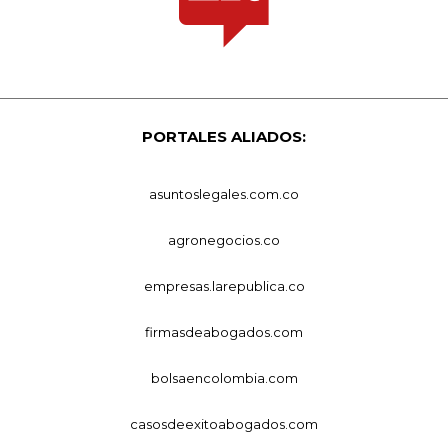
PORTALES ALIADOS:
asuntoslegales.com.co
agronegocios.co
empresas.larepublica.co
firmasdeabogados.com
bolsaencolombia.com
casosdeexitoabogados.com