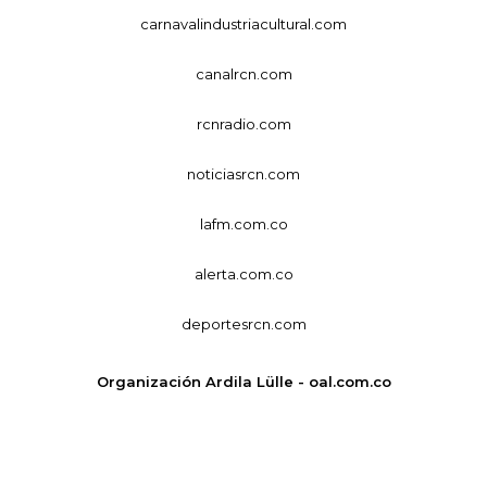
carnavalindustriacultural.com
canalrcn.com
rcnradio.com
noticiasrcn.com
lafm.com.co
alerta.com.co
deportesrcn.com
Organización Ardila Lülle - oal.com.co