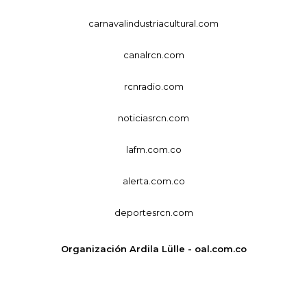
carnavalindustriacultural.com
canalrcn.com
rcnradio.com
noticiasrcn.com
lafm.com.co
alerta.com.co
deportesrcn.com
Organización Ardila Lülle - oal.com.co