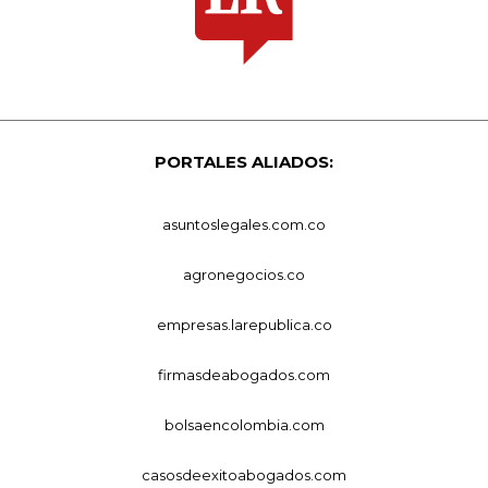
PORTALES ALIADOS:
asuntoslegales.com.co
agronegocios.co
empresas.larepublica.co
firmasdeabogados.com
bolsaencolombia.com
casosdeexitoabogados.com