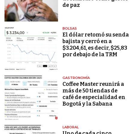
de paz
BOLSAS
El dólar retomó su senda
bajista y cerró en a
$3.204,61, es decir, $25,83
por debajo de la TRM
GASTRONOMÍA
Coffee Master reunirá a
más de 50 tiendas de
café de especialidad en
Bogotá y la Sabana
LABORAL
Uno de cada cinco