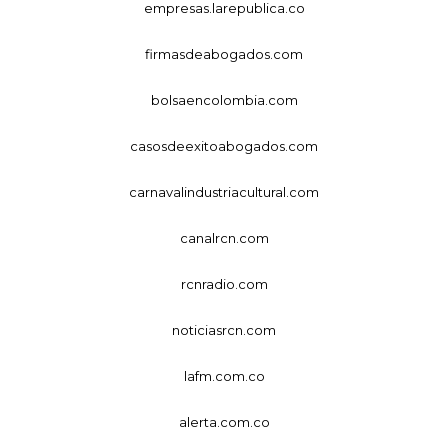
empresas.larepublica.co
firmasdeabogados.com
bolsaencolombia.com
casosdeexitoabogados.com
carnavalindustriacultural.com
canalrcn.com
rcnradio.com
noticiasrcn.com
lafm.com.co
alerta.com.co