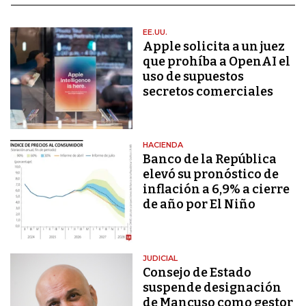
EE.UU.
Apple solicita a un juez
que prohíba a OpenAI el
uso de supuestos
secretos comerciales
HACIENDA
Banco de la República
elevó su pronóstico de
inflación a 6,9% a cierre
de año por El Niño
JUDICIAL
Consejo de Estado
suspende designación
de Mancuso como gestor