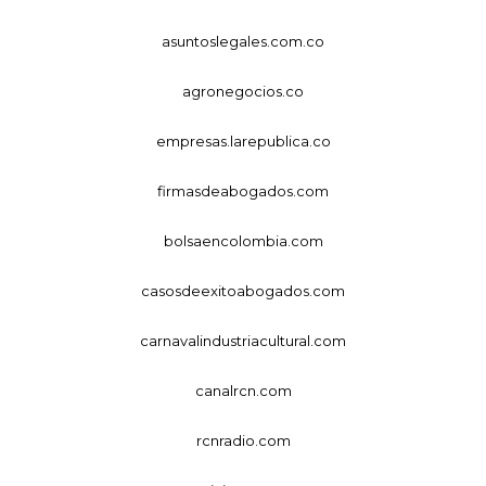
asuntoslegales.com.co
agronegocios.co
empresas.larepublica.co
firmasdeabogados.com
bolsaencolombia.com
casosdeexitoabogados.com
carnavalindustriacultural.com
canalrcn.com
rcnradio.com