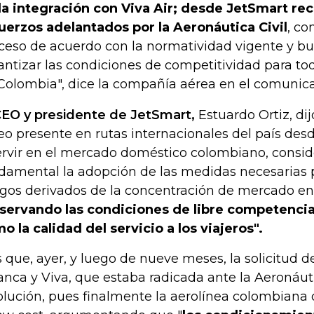
la integración con Viva Air; desde JetSmart r
uerzos adelantados por la Aeronáutica Civil
, co
ceso de acuerdo con la normatividad vigente y b
antizar las condiciones de competitividad para tod
Colombia", dice la compañía aérea en el comunicad
CEO y presidente de JetSmart,
Estuardo Ortiz, di
eo presente en rutas internacionales del país des
ervir en el mercado doméstico colombiano, consi
damental la adopción de las medidas necesarias 
sgos derivados de la concentración de mercado en
servando las condiciones de libre competencia 
o la calidad del servicio a los viajeros".
s que, ayer, y luego de nueve meses, la solicitud d
anca y Viva, que estaba radicada ante la Aeronáuti
olución, pues finalmente la aerolínea colombiana d