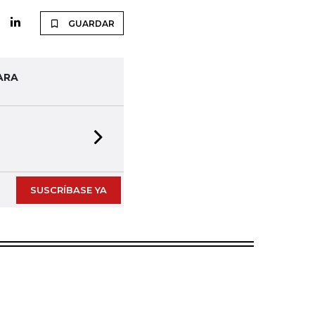
GUARDAR
ARA
Next slide
SUSCRÍBASE YA