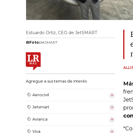
Estuardo Ortíz, CEO de JetSMART
Foto:
JetSMART
ALLI
Agregue a sus temas de interés
Más
fre
Aerocivil
Jet
pro
Jetsmart
con
Avianca
"Co
Viva