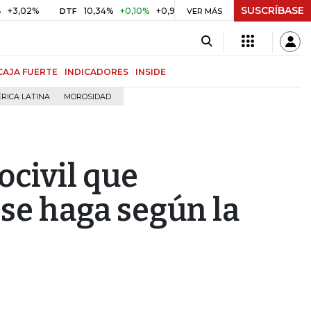
SUSCRÍBASE
%
10,34%
+0,10%
+0,98%
$ 416,86
+$ 0,05
+0,01%
DTF
UVR
VER MÁS
CAJA FUERTE
INDICADORES
INSIDE
RICA LATINA
MOROSIDAD
ocivil que
 se haga según la