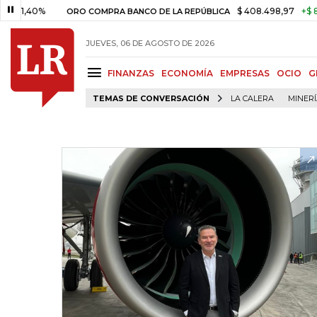
0%
$ 408.498,97
+$ 8.753,81
ORO COMPRA BANCO DE LA REPÚBLICA
JUEVES, 06 DE AGOSTO DE 2026
FINANZAS
ECONOMÍA
EMPRESAS
OCIO
G
TEMAS DE CONVERSACIÓN
LA CALERA
MINER