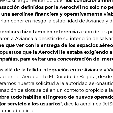
low cost, argumentando que "
los condicionamient
nsacción definidos por la Aerocivil no solo no p
 una aerolínea financiera y operativamente via
rían poner en riesgo la estabilidad de Avianca y de
aerolínea hizo también referencia
a uno de los pu
varon a Avianca a desistir de su intención de salv
ne que ver con la entrega de los espacios aéreos
opuertos que la Aerocivil le estaba exigiendo 
pañías, para evitar una concentración del mer
s allá de la fallida integración entre Avianca y Vi
uación del Aeropuerto El Dorado de Bogotá, desde
teramos nuestra solicitud a la autoridad aeronáuti
gnación de slots se dé en un contexto propicio a l
obre todo habilite el ingreso de nuevos operad
or servicio a los usuarios
", dice la aerolínea Je
unicado oficial.