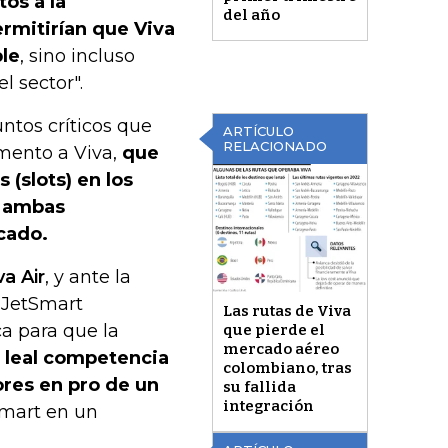
os a la
del año
ermitirían que Viva
ble
, sino incluso
l sector".
ntos críticos que
ARTÍCULO
RELACIONADO
amento a Viva,
que
 (slots) en los
a ambas
cado.
va Air
, y ante la
 JetSmart
Las rutas de Viva
ca para que la
que pierde el
mercado aéreo
a
leal competencia
colombiano, tras
ores en pro de un
su fallida
integración
tSmart en un