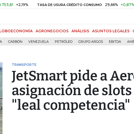
+2,19%
29,66%
+0,87%
+3,02
TASA DE USURA CRÉDITO CONSUMO
LOBOECONOMÍA
AGRONEGOCIOS
ANÁLISIS
ASUNTOS LEGALES
ÍA
CARBÓN
VENEZUELA
PETRÓLEO
GRUPO ARGOS
EBITDA
AMÉ
TRANSPORTE
JetSmart pide a Aer
asignación de slots
"leal competencia"