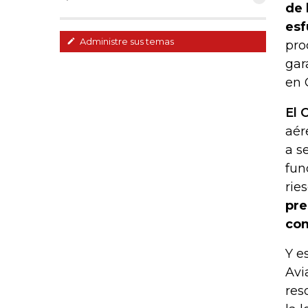
de 
esf
Administre sus temas
pro
gar
en 
El 
aér
a s
fun
rie
pre
com
Y e
Avi
res