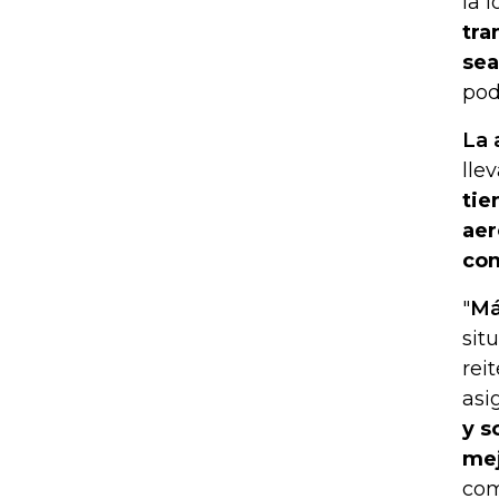
la 
tra
sea
pod
La 
lle
tie
aer
com
"
Má
sit
rei
asi
y s
mej
com