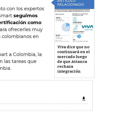
ARTÍCULO
RELACIONADO
to con los expertos
tSmart
seguimos
certificación como
para ofrecerles muy
os colombianos en
Viva dice que no
continuará en el
art a Colombia, la
mercado luego
n las tareas que
de que Avianca
rechaza
mbia.
integración