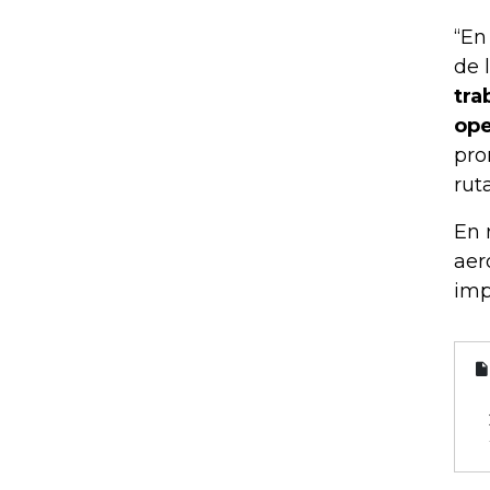
“En
de 
tra
ope
pro
rut
En 
aer
imp