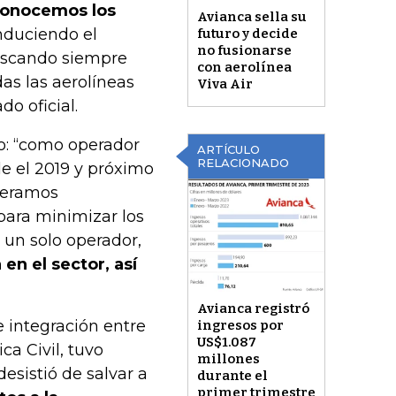
econocemos los
Avianca sella su
nduciendo el
futuro y decide
no fusionarse
uscando siempre
con aerolínea
as las aerolíneas
Viva Air
o oficial.
jo: “como operador
ARTÍCULO
RELACIONADO
de el 2019 y próximo
deramos
para minimizar los
 un solo operador,
en el sector, así
Avianca registró
e integración entre
ingresos por
US$1.087
ca Civil, tuvo
millones
esistió de salvar a
durante el
primer trimestre