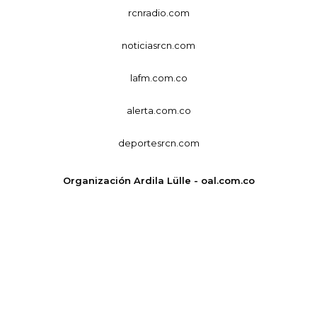
rcnradio.com
noticiasrcn.com
lafm.com.co
alerta.com.co
deportesrcn.com
Organización Ardila Lülle - oal.com.co