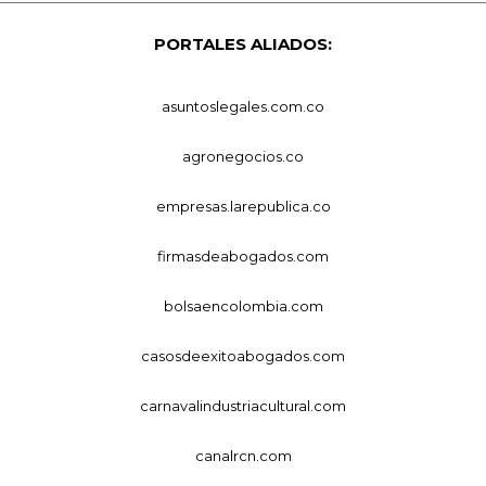
PORTALES ALIADOS:
asuntoslegales.com.co
agronegocios.co
empresas.larepublica.co
firmasdeabogados.com
bolsaencolombia.com
casosdeexitoabogados.com
carnavalindustriacultural.com
canalrcn.com