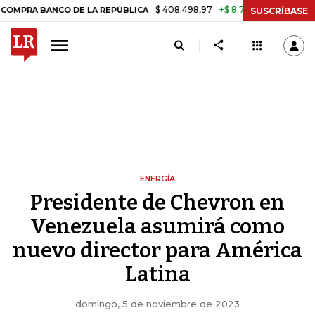
$ 408.498,97
+$ 8.753,81
+2,19%
 BANCO DE LA REPÚBLICA
TASA 
SUSCRÍBASE
ENERGÍA
Presidente de Chevron en
Venezuela asumirá como
nuevo director para América
Latina
domingo, 5 de noviembre de 2023