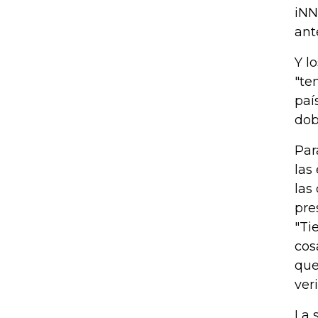
iNN
ant
Y l
"te
paí
dob
Par
las
las
pre
"Ti
cos
que
ver
La 