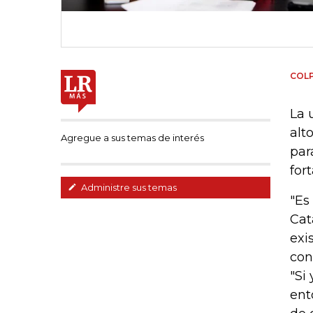
COL
La 
alt
Agregue a sus temas de interés
par
for
Administre sus temas
"Es
Cat
exi
con
"Si
ent