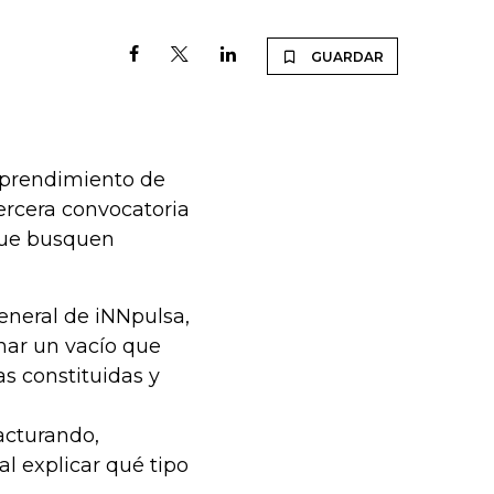
GUARDAR
mprendimiento de
tercera convocatoria
que busquen
general de iNNpulsa,
enar un vacío que
s constituidas y
facturando,
al explicar qué tipo