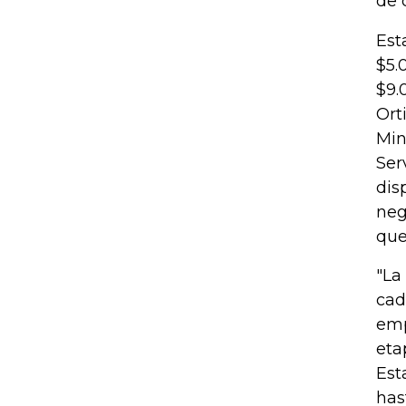
de 
Est
$5.
$9.
Ort
Min
Ser
dis
neg
que
"La
cad
emp
eta
Est
has