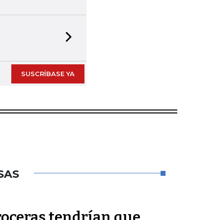
Next slide
SUSCRÍBASE YA
SAS
roceras tendrían que