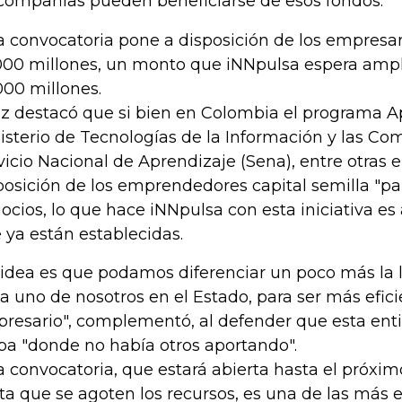
compañías pueden beneficiarse de esos fondos.
a convocatoria pone a disposición de los empresar
000 millones, un monto que iNNpulsa espera ampli
000 millones.
iz destacó que si bien en Colombia el programa Ap
isterio de Tecnologías de la Información y las Com
vicio Nacional de Aprendizaje (Sena), entre otras 
posición de los emprendedores capital semilla "par
ocios, lo que hace iNNpulsa con esta iniciativa e
 ya están establecidas.
 idea es que podamos diferenciar un poco más la 
a uno de nosotros en el Estado, para ser más efici
resario", complementó, al defender que esta ent
pa "donde no había otros aportando".
a convocatoria, que estará abierta hasta el próximo
ta que se agoten los recursos, es una de las más 