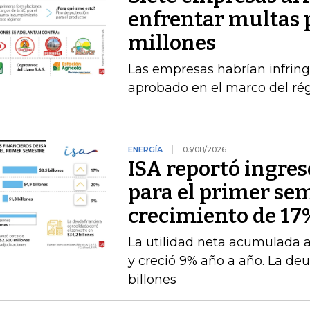
enfrentar multas 
millones
Las empresas habrían infring
aprobado en el marco del ré
ENERGÍA
03/08/2026
ISA reportó ingres
para el primer se
crecimiento de 17
La utilidad neta acumulada a 
y creció 9% año a año. La deu
billones