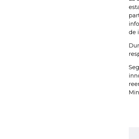
est
par
inf
de 
Dur
res
Seg
inn
ree
Min