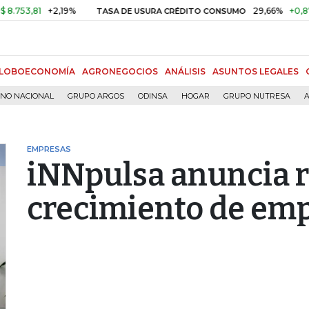
81
+2,19%
29,66%
+0,87%
+3,
TASA DE USURA CRÉDITO CONSUMO
LOBOECONOMÍA
AGRONEGOCIOS
ANÁLISIS
ASUNTOS LEGALES
RNO NACIONAL
GRUPO ARGOS
ODINSA
HOGAR
GRUPO NUTRESA
A
EMPRESAS
iNNpulsa anuncia r
crecimiento de em