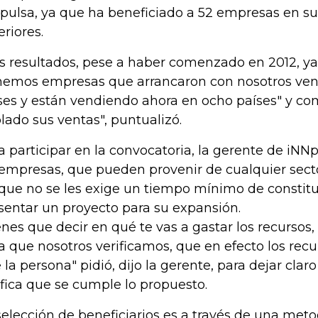
pulsa, ya que ha beneficiado a 52 empresas en su
eriores.
os resultados, pese a haber comenzado en 2012, ya 
nemos empresas que arrancaron con nosotros ve
ses y están vendiendo ahora en ocho países" y c
lado sus ventas", puntualizó.
a participar en la convocatoria, la gerente de iNN
 empresas, que pueden provenir de cualquier sec
 que no se les exige un tiempo mínimo de constit
sentar un proyecto para su expansión.
enes que decir en qué te vas a gastar los recursos,
a que nosotros verificamos, que en efecto los recu
 la persona" pidió, dijo la gerente, para dejar cla
ifica que se cumple lo propuesto.
selección de beneficiarios es a través de una met