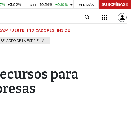
SUSCRÍBASE
02%
10,34%
+0,10%
+0,98%
$ 416,91
+$ 0,05
+0,01
DTF
UVR
VER MÁS
CAJA FUERTE
INDICADORES
INSIDE
BELARDO DE LA ESPRIELLA
ecursos para
presas