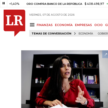
1,40%
$ 408.498,97
+$ 8.753,
ORO COMPRA BANCO DE LA REPÚBLICA
VIERNES, 07 DE AGOSTO DE 2026
FINANZAS
ECONOMÍA
EMPRESAS
OCIO
G
TEMAS DE CONVERSACIÓN
ECONOMÍA
GOBIE