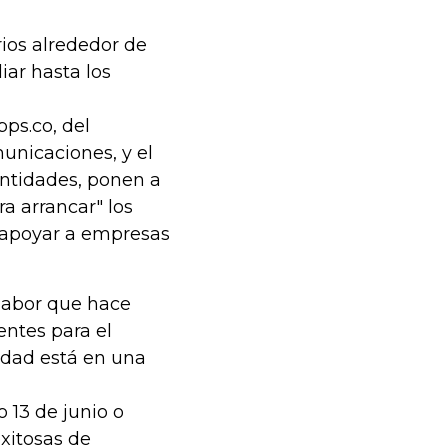
ios alrededor de
ar hasta los
ps.co, del
unicaciones, y el
entidades, ponen a
a arrancar" los
s apoyar a empresas
labor que hace
entes para el
idad está en una
 13 de junio o
exitosas de