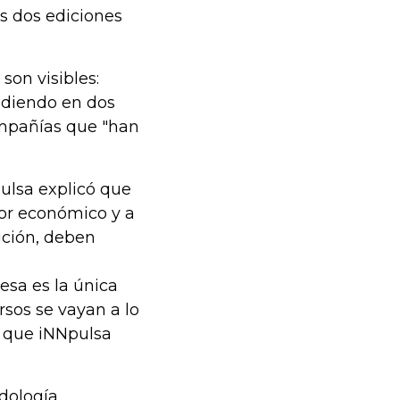
s dos ediciones
son visibles:
ndiendo en dos
ompañías que "han
pulsa explicó que
tor económico y a
ución, deben
 esa es la única
rsos se vayan a lo
ro que iNNpulsa
odología