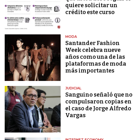
quiere solicitar un
crédito este curso
MODA
Santander Fashion
Week celebra nueve
años como una de las
plataformas de moda
más importantes
JUDICIAL
Sanguino señaló que no
compulsaron copias en
el caso de Jorge Alfredo
Vargas
INTERNET ECONOMY