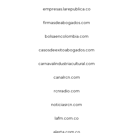
empresas.larepublica.co
firmasdeabogados.com
bolsaencolombia.com
casosdeexitoabogados.com
carnavalindustriacultural.com
canalrcn.com
rcnradio.com
noticiasrcn.com
lafm.com.co
alerta.com.co