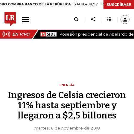
$ 408.498,97
+$ 8.753,81
+2,19%
MPRA BANCO DE LA REPÚBLICA
SUSCRÍBASE
EN VIVO
Posesión presidencial de Abelardo de l
ENERGÍA
Ingresos de Celsia crecieron
11% hasta septiembre y
llegaron a $2,5 billones
martes, 6 de noviembre de 2018