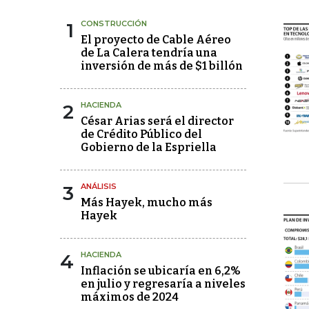
1
CONSTRUCCIÓN
El proyecto de Cable Aéreo
de La Calera tendría una
inversión de más de $1 billón
2
HACIENDA
César Arias será el director
de Crédito Público del
Gobierno de la Espriella
3
ANÁLISIS
Más Hayek, mucho más
Hayek
4
HACIENDA
Inflación se ubicaría en 6,2%
en julio y regresaría a niveles
máximos de 2024