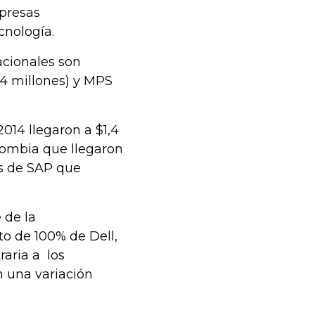
mpresas
cnología.
acionales son
54 millones) y MPS
014 llegaron a $1,4
lombia que llegaron
s de SAP que
 de la
to de 100% de Dell,
aria a los
 una variación