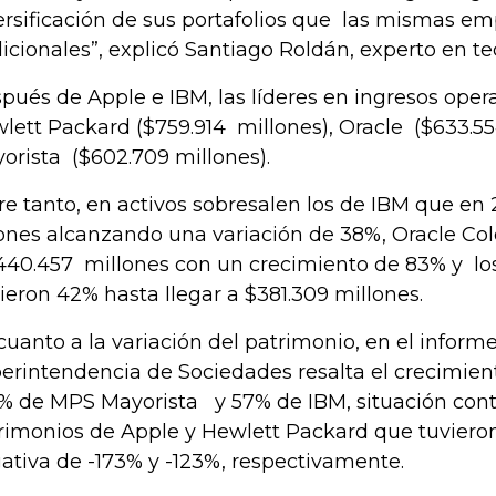
ersificación de sus portafolios que las mismas e
dicionales”, explicó Santiago Roldán, experto en te
pués de Apple e IBM, las líderes en ingresos oper
lett Packard ($759.914 millones), Oracle ($633.5
orista ($602.709 millones).
re tanto, en activos sobresalen los de IBM que en 2
lones alcanzando una variación de 38%, Oracle Co
440.457 millones con un crecimiento de 83% y lo
ieron 42% hasta llegar a $381.309 millones.
cuanto a la variación del patrimonio, en el informe
erintendencia de Sociedades resalta el crecimien
% de MPS Mayorista y 57% de IBM, situación contr
rimonios de Apple y Hewlett Packard que tuvieron
ativa de -173% y -123%, respectivamente.