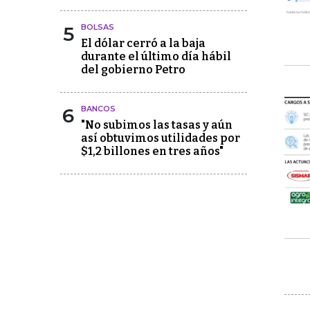
5
BOLSAS
El dólar cerró a la baja
durante el último día hábil
del gobierno Petro
6
BANCOS
"No subimos las tasas y aún
así obtuvimos utilidades por
$1,2 billones en tres años"