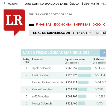
,01%
$ 399.745,16
+$ 2.295,71
ORO COMPRA BANCO DE LA REPÚBLICA
JUEVES, 06 DE AGOSTO DE 2026
FINANZAS
ECONOMÍA
EMPRESAS
OCIO
G
TEMAS DE CONVERSACIÓN
LA CALERA
MINER