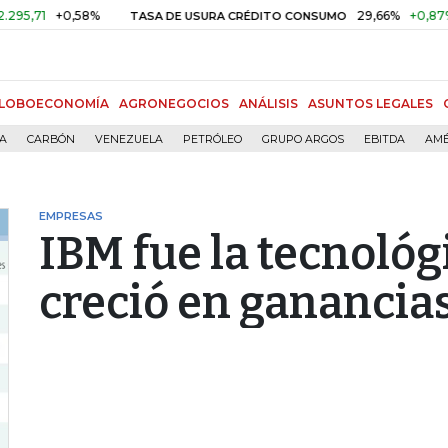
+0,58%
29,66%
+0,87%
+3,0
TASA DE USURA CRÉDITO CONSUMO
LOBOECONOMÍA
AGRONEGOCIOS
ANÁLISIS
ASUNTOS LEGALES
ÍA
CARBÓN
VENEZUELA
PETRÓLEO
GRUPO ARGOS
EBITDA
AMÉ
EMPRESAS
IBM fue la tecnoló
creció en ganancia