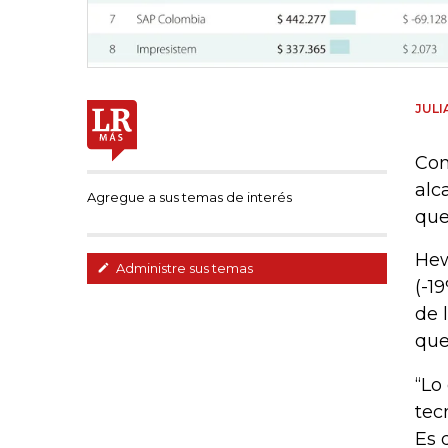
JULI
Con
alc
Agregue a sus temas de interés
que
Hew
Administre sus temas
(-1
de 
que
“Lo
tec
Es 