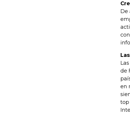
Cre
De 
emp
act
con
inf
Las
Las
de 
paí
en 
sie
top
Inte