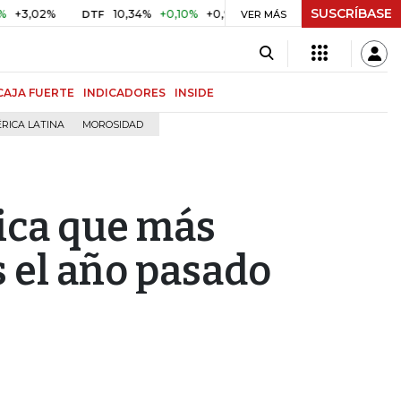
SUSCRÍBASE
2%
10,34%
+0,10%
+0,98%
$ 416,86
+$ 0,05
+0,01%
DTF
UVR
VER MÁS
CAJA FUERTE
INDICADORES
INSIDE
RICA LATINA
MOROSIDAD
gica que más
s el año pasado