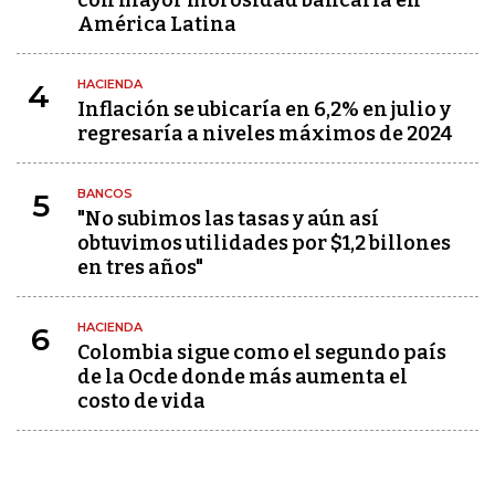
con mayor morosidad bancaria en
América Latina
HACIENDA
4
Inflación se ubicaría en 6,2% en julio y
regresaría a niveles máximos de 2024
BANCOS
5
"No subimos las tasas y aún así
obtuvimos utilidades por $1,2 billones
en tres años"
HACIENDA
6
Colombia sigue como el segundo país
de la Ocde donde más aumenta el
costo de vida