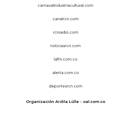
carnavalindustriacultural.com
canalrcn.com
rcnradio.com
noticiasrcn.com
lafm.com.co
alerta.com.co
deportesrcn.com
Organización Ardila Lülle - oal.com.co