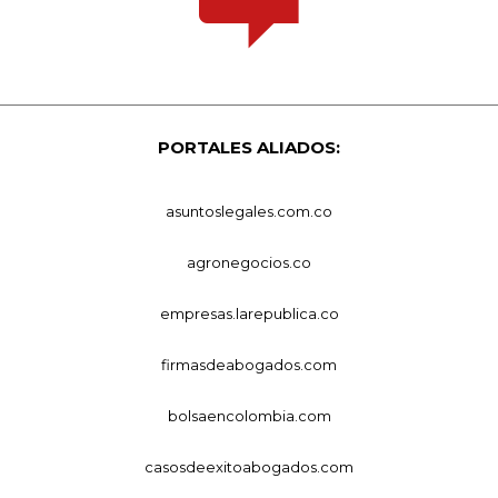
PORTALES ALIADOS:
asuntoslegales.com.co
agronegocios.co
empresas.larepublica.co
firmasdeabogados.com
bolsaencolombia.com
casosdeexitoabogados.com