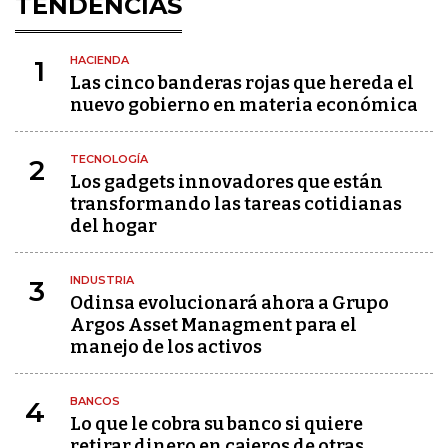
TENDENCIAS
HACIENDA
1
Las cinco banderas rojas que hereda el
nuevo gobierno en materia económica
TECNOLOGÍA
2
Los gadgets innovadores que están
transformando las tareas cotidianas
del hogar
INDUSTRIA
3
Odinsa evolucionará ahora a Grupo
Argos Asset Managment para el
manejo de los activos
BANCOS
4
Lo que le cobra su banco si quiere
retirar dinero en cajeros de otras