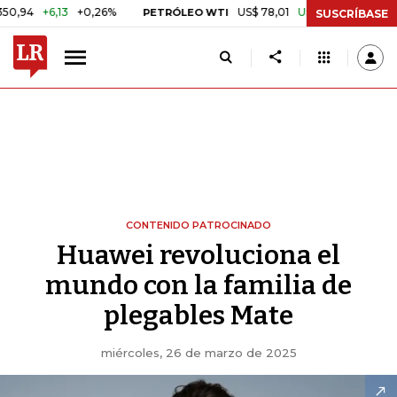
,13
+0,26%
US$ 78,01
US$ 2,92
+3,89%
PETRÓLEO WTI
CAFÉ
SUSCRÍBASE
CONTENIDO PATROCINADO
Huawei revoluciona el
mundo con la familia de
plegables Mate
miércoles, 26 de marzo de 2025