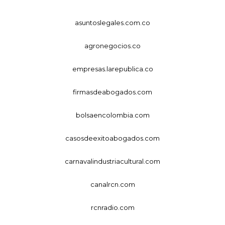
asuntoslegales.com.co
agronegocios.co
empresas.larepublica.co
firmasdeabogados.com
bolsaencolombia.com
casosdeexitoabogados.com
carnavalindustriacultural.com
canalrcn.com
rcnradio.com