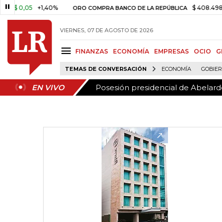
Posesión presidencial de Abelardo
EN VIVO
0,05
+1,40%
$ 408.498,97
+
ORO COMPRA BANCO DE LA REPÚBLICA
VIERNES, 07 DE AGOSTO DE 2026
FINANZAS
ECONOMÍA
EMPRESAS
OCIO
G
TEMAS DE CONVERSACIÓN
ECONOMÍA
GOBIE
Posesión presidencial de Abelardo
EN VIVO