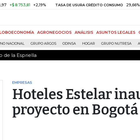
 de la Espriella
$ 8.753,81
+2,19%
29,66%
+0,8
TASA DE USURA CRÉDITO CONSUMO
LOBOECONOMÍA
AGRONEGOCIOS
ANÁLISIS
ASUNTOS LEGALES
RNO NACIONAL
GRUPO ARGOS
ODINSA
HOGAR
GRUPO NUTRESA
A
 de la Espriella
EMPRESAS
Hoteles Estelar in
proyecto en Bogotá