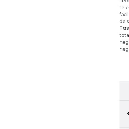
cent
tele
faci
de 
Este
tot
nego
nego