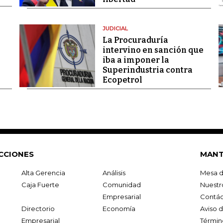
JUDICIAL
La Procuraduría
intervino en sanción que
iba a imponer la
Superindustria contra
Ecopetrol
CCIONES
MANT
Alta Gerencia
Análisis
Mesa d
Caja Fuerte
Comunidad
Nuestr
Empresarial
Contác
Directorio
Economía
Aviso 
Empresarial
Términ