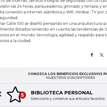
ro de internet, servicio integral de seguridad con circui
visión las 24 horas, parqueaderos, gimnasio y terraza; y e
lita conexión a internet alámbrica y Wifi, minibar, TV por c
seguridad.
lar Calle 100 se diseñó pensando en una arquitectura qu
almente dotados teniendo en cuenta las tendencias de la
cios en el mundo: tecnología, agilidad y respaldo para to
cios a la ciudad.
CONOZCA LOS BENEFICIOS EXCLUSIVOS P
NUESTROS SUSCRIPTORES
BIBLIOTECA PERSONAL
5
Previous slide
Seleccione y conserve sus artículos favoritos