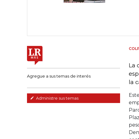
COL
La 
esp
Agregue a sus temas de interés
la 
Este
Administre sus temas
empr
Parq
Plaz
peso
Dent