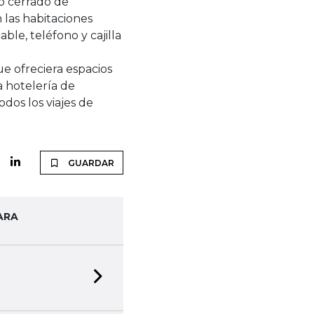
to cerrado de
n las habitaciones
able, teléfono y cajilla
e ofreciera espacios
 hotelería de
dos los viajes de
GUARDAR
ARA
Next slide