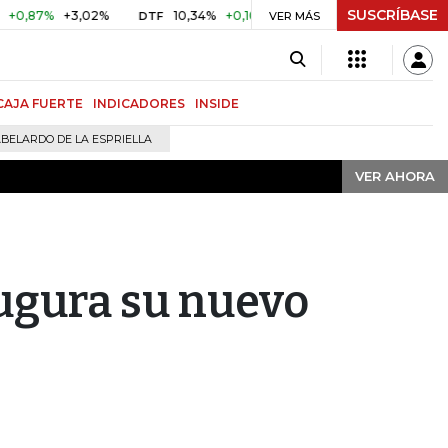
SUSCRÍBASE
VER AHORA
7%
+3,02%
10,34%
+0,10%
+0,98%
$ 416,91
+$ 0,05
DTF
VER MÁS
UVR
CAJA FUERTE
INDICADORES
INSIDE
BELARDO DE LA ESPRIELLA
VER AHORA
augura su nuevo