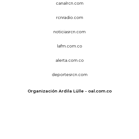
canalrcn.com
rcnradio.com
noticiasrcn.com
lafm.com.co
alerta.com.co
deportesrcn.com
Organización Ardila Lülle - oal.com.co