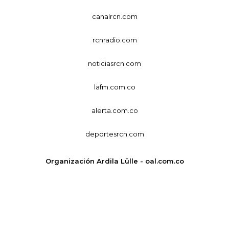
canalrcn.com
rcnradio.com
noticiasrcn.com
lafm.com.co
alerta.com.co
deportesrcn.com
Organización Ardila Lülle - oal.com.co