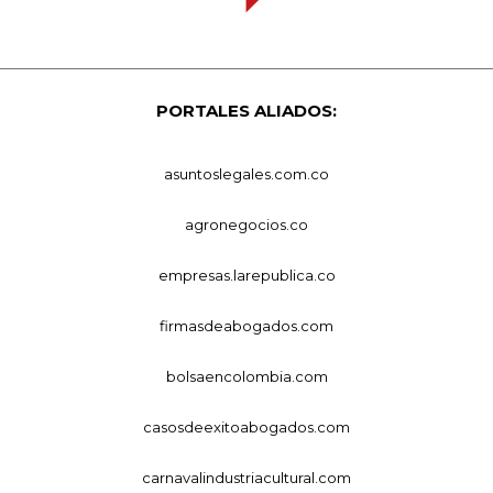
PORTALES ALIADOS:
asuntoslegales.com.co
agronegocios.co
empresas.larepublica.co
firmasdeabogados.com
bolsaencolombia.com
casosdeexitoabogados.com
carnavalindustriacultural.com