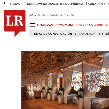
+1,40%
$ 408.498,97
+$ 8.753
ORO COMPRA BANCO DE LA REPÚBLICA
JUEVES, 06 DE AGOSTO DE 2026
FINANZAS
ECONOMÍA
EMPRESAS
OCIO
G
TEMAS DE CONVERSACIÓN
LA CALERA
MINER