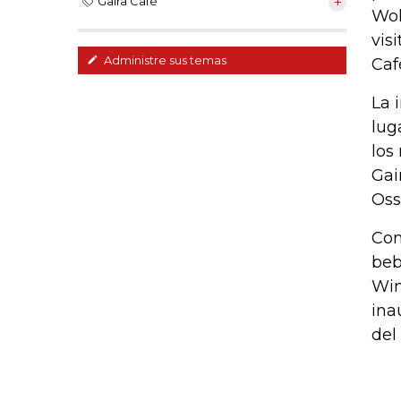
Gaira Café
Wol
vis
Administre sus temas
Caf
La 
lug
los
Gai
Oss
Con
beb
Win
ina
del