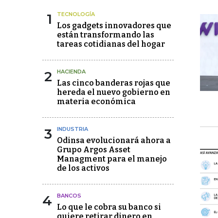
1
TECNOLOGÍA
Los gadgets innovadores que
están transformando las
tareas cotidianas del hogar
2
HACIENDA
Las cinco banderas rojas que
hereda el nuevo gobierno en
materia económica
3
INDUSTRIA
Odinsa evolucionará ahora a
Grupo Argos Asset
Managment para el manejo
de los activos
4
BANCOS
Lo que le cobra su banco si
quiere retirar dinero en