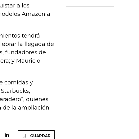
istar a los
s modelos Amazonia
imientos tendrá
elebrar la llegada de
s, fundadores de
era; y Mauricio
de comidas y
 Starbucks,
aradero”, quienes
n de la ampliación
GUARDAR