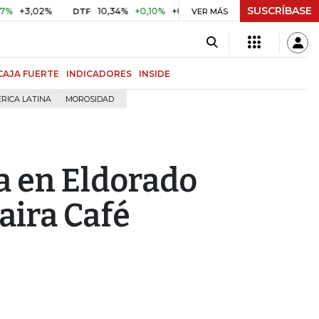
SUSCRÍBASE
,02%
10,34%
+0,10%
+0,98%
$ 416,91
+$ 0,05
+0,0
DTF
VER MÁS
UVR
CAJA FUERTE
INDICADORES
INSIDE
RICA LATINA
MOROSIDAD
a en Eldorado
aira Café