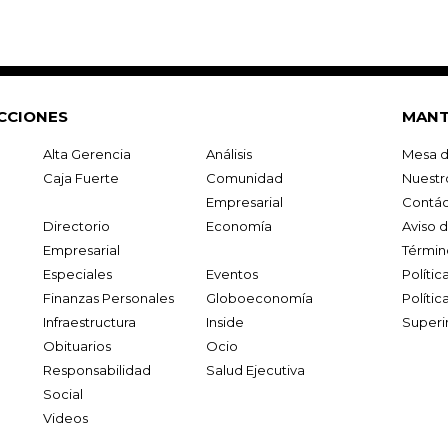
CCIONES
MANT
Alta Gerencia
Análisis
Mesa d
Caja Fuerte
Comunidad
Nuestr
Empresarial
Contác
Directorio
Economía
Aviso 
Empresarial
Términ
Especiales
Eventos
Políti
Finanzas Personales
Globoeconomía
Polític
Infraestructura
Inside
Superi
Obituarios
Ocio
Responsabilidad
Salud Ejecutiva
Social
Videos