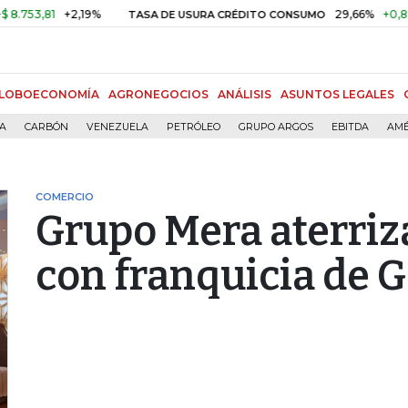
,81
+2,19%
29,66%
+0,87%
+3
TASA DE USURA CRÉDITO CONSUMO
LOBOECONOMÍA
AGRONEGOCIOS
ANÁLISIS
ASUNTOS LEGALES
ÍA
CARBÓN
VENEZUELA
PETRÓLEO
GRUPO ARGOS
EBITDA
AMÉ
COMERCIO
Grupo Mera aterriz
con franquicia de G