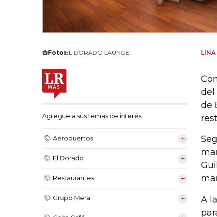
Foto:
EL DORADO LAUNGE
LINA
Con
del
de 
Agregue a sus temas de interés
res
Seg
Aeropuertos
mar
El Dorado
Gui
mar
Restaurantes
Grupo Mera
A l
par