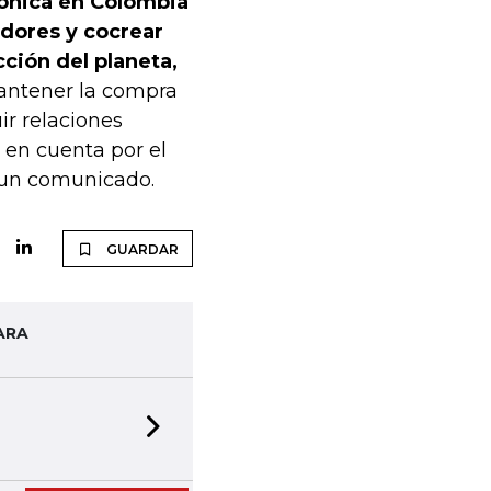
rónica en Colombia
edores y cocrear
cción del planeta,
antener la compra
ir relaciones
 en cuenta por el
n un comunicado.
GUARDAR
ARA
Next slide