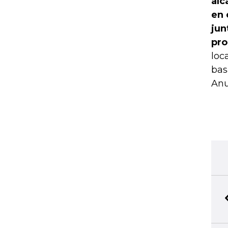
alc
en 
jun
pro
loc
bas
Anu