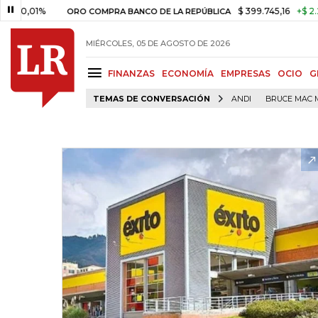
,01%
$ 399.745,16
+$ 2.295,71
ORO COMPRA BANCO DE LA REPÚBLICA
MIÉRCOLES, 05 DE AGOSTO DE 2026
FINANZAS
ECONOMÍA
EMPRESAS
OCIO
G
TEMAS DE CONVERSACIÓN
ANDI
BRUCE MAC 