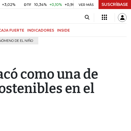
SUSCRÍBASE
2%
10,34%
+0,10%
+0,98%
$ 416,86
+$ 0,05
+0,01%
DTF
UVR
VER MÁS
CAJA FUERTE
INDICADORES
INSIDE
NÓMENO DE EL NIÑO
tacó como una de
ostenibles en el