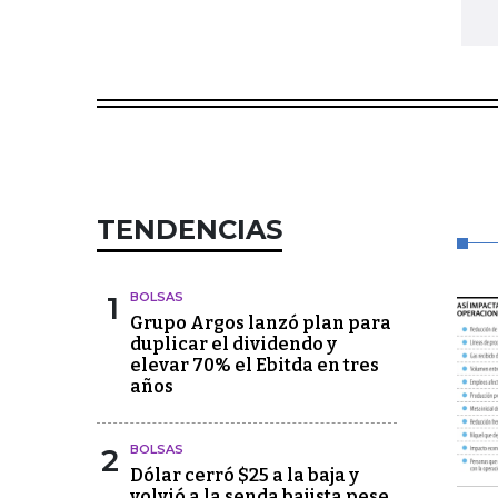
TENDENCIAS
1
BOLSAS
Grupo Argos lanzó plan para
duplicar el dividendo y
elevar 70% el Ebitda en tres
años
2
BOLSAS
Dólar cerró $25 a la baja y
volvió a la senda bajista pese