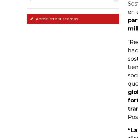
Sos
en 
Administre sus temas
par
mil
“Re
hac
sos
tie
soc
que
glo
for
tra
Pos
“La