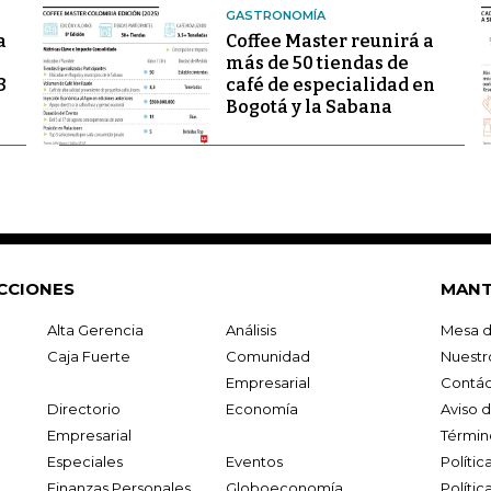
GASTRONOMÍA
a
Coffee Master reunirá a
más de 50 tiendas de
3
café de especialidad en
Bogotá y la Sabana
CCIONES
MANT
Alta Gerencia
Análisis
Mesa d
Caja Fuerte
Comunidad
Nuestr
Empresarial
Contác
Directorio
Economía
Aviso 
Empresarial
Términ
Especiales
Eventos
Políti
Finanzas Personales
Globoeconomía
Polític