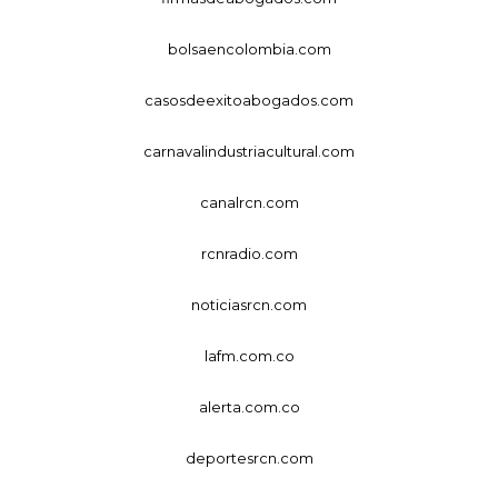
bolsaencolombia.com
casosdeexitoabogados.com
carnavalindustriacultural.com
canalrcn.com
rcnradio.com
noticiasrcn.com
lafm.com.co
alerta.com.co
deportesrcn.com