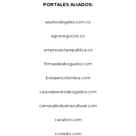
PORTALES ALIADOS:
asuntoslegales.com.co
agronegocios.co
empresas.larepublica.co
firmasdeabogados.com
bolsaencolombia.com
casosdeexitoabogados.com
carnavalindustriacultural.com
canalrcn.com
rcnradio.com