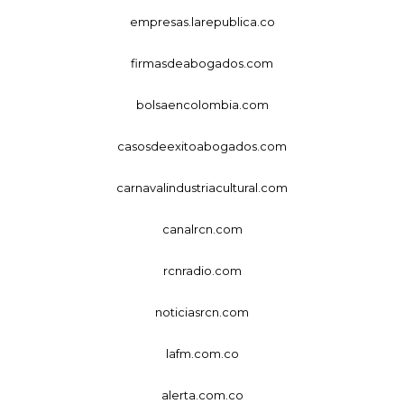
empresas.larepublica.co
firmasdeabogados.com
bolsaencolombia.com
casosdeexitoabogados.com
carnavalindustriacultural.com
canalrcn.com
rcnradio.com
noticiasrcn.com
lafm.com.co
alerta.com.co