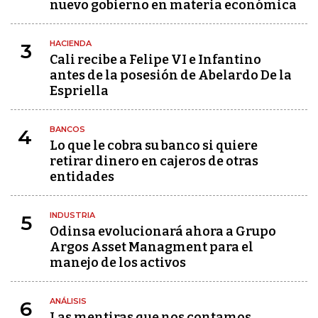
nuevo gobierno en materia económica
HACIENDA
3
Cali recibe a Felipe VI e Infantino
antes de la posesión de Abelardo De la
Espriella
BANCOS
4
Lo que le cobra su banco si quiere
retirar dinero en cajeros de otras
entidades
INDUSTRIA
5
Odinsa evolucionará ahora a Grupo
Argos Asset Managment para el
manejo de los activos
ANÁLISIS
6
Las mentiras que nos contamos