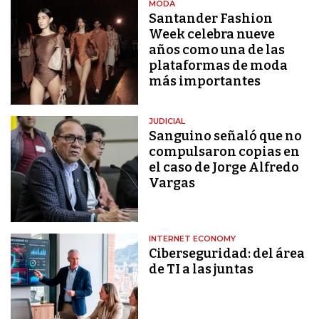
MODA
Santander Fashion
Week celebra nueve
años como una de las
plataformas de moda
más importantes
JUDICIAL
Sanguino señaló que no
compulsaron copias en
el caso de Jorge Alfredo
Vargas
INTERNET ECONOMY
Ciberseguridad: del área
de TI a las juntas