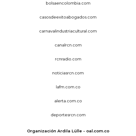
bolsaencolombia.com
casosdeexitoabogados.com
carnavalindustriacultural.com
canalrcn.com
rcnradio.com
noticiasrcn.com
lafm.com.co
alerta.com.co
deportesrcn.com
Organización Ardila Lülle - oal.com.co