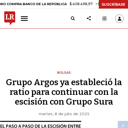
$ 408.498,97
+$ 8.753,81
+2,19%
RA BANCO DE LA REPÚBLICA
TA
SUSCRÍBASE
BOLSAS
Grupo Argos ya estableció la
ratio para continuar con la
escisión con Grupo Sura
martes, 8 de julio de 2025