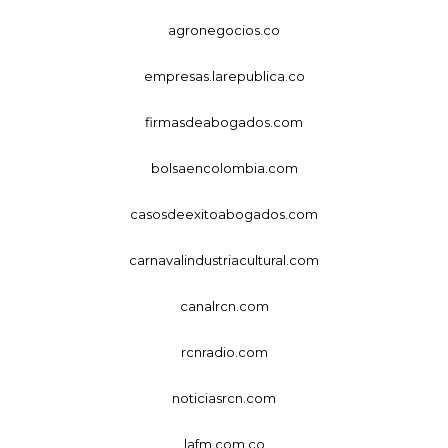
agronegocios.co
empresas.larepublica.co
firmasdeabogados.com
bolsaencolombia.com
casosdeexitoabogados.com
carnavalindustriacultural.com
canalrcn.com
rcnradio.com
noticiasrcn.com
lafm.com.co